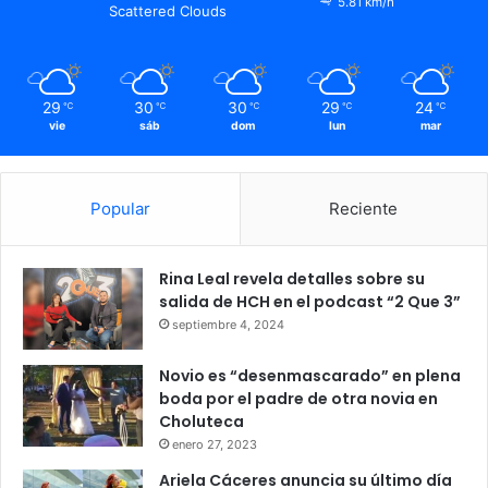
5.81 km/h
Scattered Clouds
29
30
30
29
24
℃
℃
℃
℃
℃
vie
sáb
dom
lun
mar
Popular
Reciente
Rina Leal revela detalles sobre su
salida de HCH en el podcast “2 Que 3”
septiembre 4, 2024
Novio es “desenmascarado” en plena
boda por el padre de otra novia en
Choluteca
enero 27, 2023
Ariela Cáceres anuncia su último día