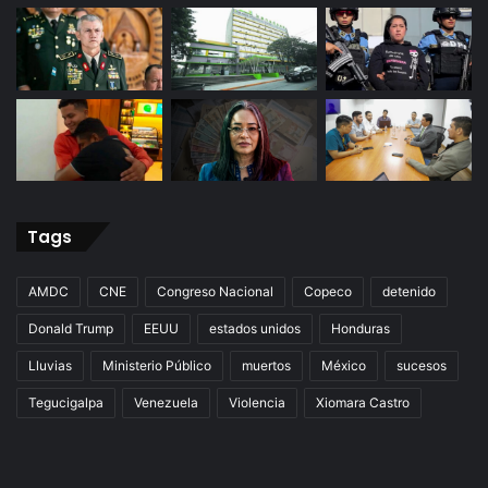
Tags
AMDC
CNE
Congreso Nacional
Copeco
detenido
Donald Trump
EEUU
estados unidos
Honduras
Lluvias
Ministerio Público
muertos
México
sucesos
Tegucigalpa
Venezuela
Violencia
Xiomara Castro