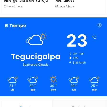
emergencia a alerta roja
Hernández
hace 1 hora
hace 1 hora
El Tiempo
23
℃
Tegucigalpa
31º - 23º
73%
5.36 km/h
Scattered Clouds
31
30
30
29
25
℃
℃
℃
℃
℃
vie
sáb
dom
lun
mar