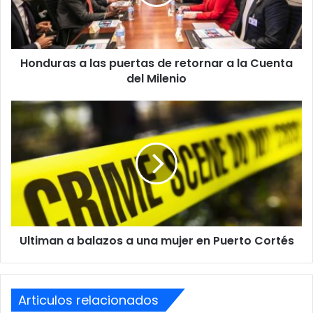
retornar
a
la
Cuenta
Honduras a las puertas de retornar a la Cuenta
del
Milenio
del Milenio
Ultiman
a
balazos
a
una
mujer
en
Puerto
Cortés
Ultiman a balazos a una mujer en Puerto Cortés
Articulos relacionados