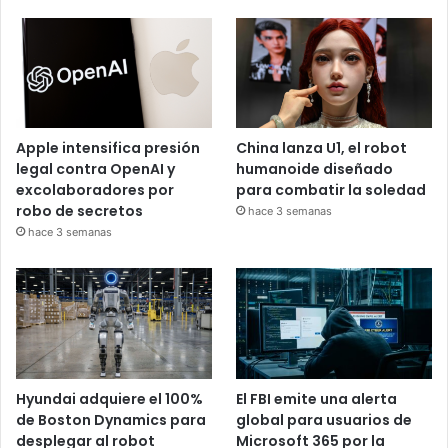
Apple intensifica presión
China lanza U1, el robot
legal contra OpenAI y
humanoide diseñado
excolaboradores por
para combatir la soledad
robo de secretos
hace 3 semanas
hace 3 semanas
Hyundai adquiere el 100%
El FBI emite una alerta
de Boston Dynamics para
global para usuarios de
desplegar al robot
Microsoft 365 por la