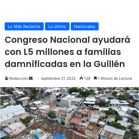
Lo Más Reciente
Lo último
Nacionales
Congreso Nacional ayudará
con L5 millones a familias
damnificadas en la Guillén
Send
Redacción
septiembre 21, 2022
129
1 Minuto de Lectura
an
email