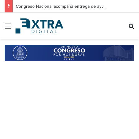
Congreso Nacional acompaña entrega de ayuda humanitaria de Copeco en Alianza
Menu
B