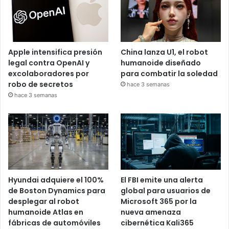
Apple intensifica presión
China lanza U1, el robot
legal contra OpenAI y
humanoide diseñado
excolaboradores por
para combatir la soledad
robo de secretos
hace 3 semanas
hace 3 semanas
Hyundai adquiere el 100%
El FBI emite una alerta
de Boston Dynamics para
global para usuarios de
desplegar al robot
Microsoft 365 por la
humanoide Atlas en
nueva amenaza
fábricas de automóviles
cibernética Kali365