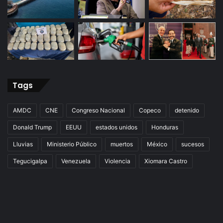
Tags
AMDC
CNE
Congreso Nacional
Copeco
detenido
Donald Trump
EEUU
estados unidos
Honduras
Lluvias
Ministerio Público
muertos
México
sucesos
Tegucigalpa
Venezuela
Violencia
Xiomara Castro