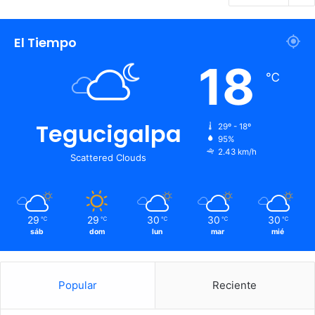
El Tiempo
18
℃
Tegucigalpa
29º - 18º
95%
2.43 km/h
Scattered Clouds
29
29
30
30
30
℃
℃
℃
℃
℃
sáb
dom
lun
mar
mié
Popular
Reciente