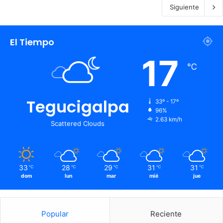
Siguiente
El Tiempo
17
℃
Tegucigalpa
33º - 17º
96%
2.63 km/h
Scattered Clouds
33
28
29
31
31
℃
℃
℃
℃
℃
dom
lun
mar
mié
jue
Popular
Reciente