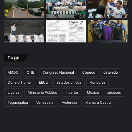
Tags
AMDC
CNE
Congreso Nacional
Copeco
detenido
Donald Trump
EEUU
estados unidos
Honduras
Lluvias
Ministerio Público
muertos
México
sucesos
Tegucigalpa
Venezuela
Violencia
Xiomara Castro