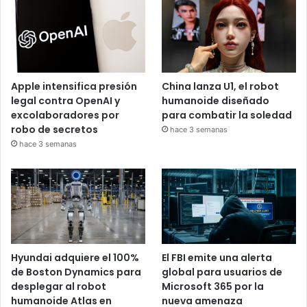
Apple intensifica presión
China lanza U1, el robot
legal contra OpenAI y
humanoide diseñado
excolaboradores por
para combatir la soledad
robo de secretos
hace 3 semanas
hace 3 semanas
Hyundai adquiere el 100%
El FBI emite una alerta
de Boston Dynamics para
global para usuarios de
desplegar al robot
Microsoft 365 por la
humanoide Atlas en
nueva amenaza