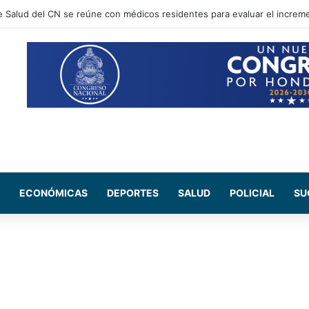
Nasry Asfura llega a Colombia para la toma de posesión de Abelardo de l
ECONÓMICAS
DEPORTES
SALUD
POLICIAL
SU