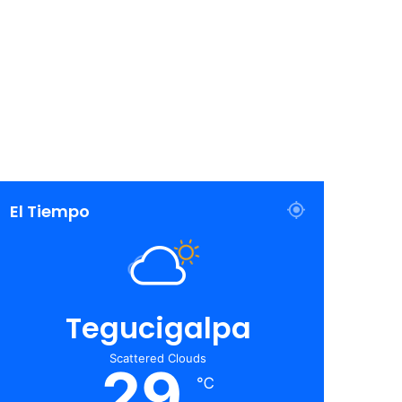
El Tiempo
Tegucigalpa
Scattered Clouds
29
℃