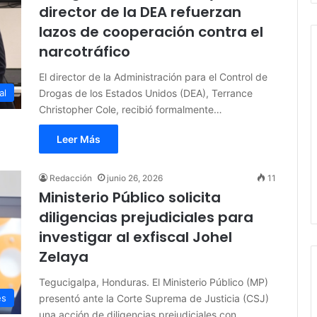
director de la DEA refuerzan
lazos de cooperación contra el
narcotráfico
El director de la Administración para el Control de
Drogas de los Estados Unidos (DEA), Terrance
al
Christopher Cole, recibió formalmente…
Leer Más
Redacción
junio 26, 2026
11
Ministerio Público solicita
diligencias prejudiciales para
investigar al exfiscal Johel
Zelaya
Tegucigalpa, Honduras. El Ministerio Público (MP)
presentó ante la Corte Suprema de Justicia (CSJ)
es
una acción de diligencias prejudiciales con…