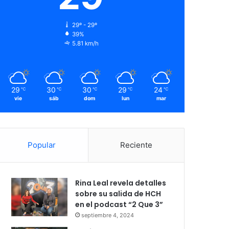
29º - 29º
39%
5.81 km/h
29
30
30
29
24
℃
℃
℃
℃
℃
vie
sáb
dom
lun
mar
Popular
Reciente
Rina Leal revela detalles
sobre su salida de HCH
en el podcast “2 Que 3”
septiembre 4, 2024