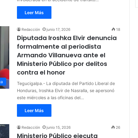
Leer Más
Redacción
junio 17, 2026
18
Diputada Iroshka Elvir denuncia
formalmente al periodista
Armando Villanueva ante el
Ministerio Público por delitos
contra el honor
ca
Tegucigalpa.- La diputada del Partido Liberal de
Honduras, Iroshka Elvir de Nasralla, se apersonó
este miércoles a las oficinas del…
Leer Más
Redacción
junio 15, 2026
26
Ministerio Público ejecuta