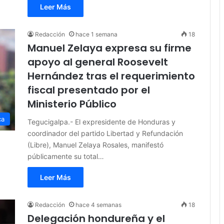
Leer Más
Redacción
hace 1 semana
18
Manuel Zelaya expresa su firme
apoyo al general Roosevelt
Hernández tras el requerimiento
fiscal presentado por el
Ministerio Público
ca
Tegucigalpa.- El expresidente de Honduras y
coordinador del partido Libertad y Refundación
(Libre), Manuel Zelaya Rosales, manifestó
públicamente su total…
Leer Más
Redacción
hace 4 semanas
18
Delegación hondureña y el