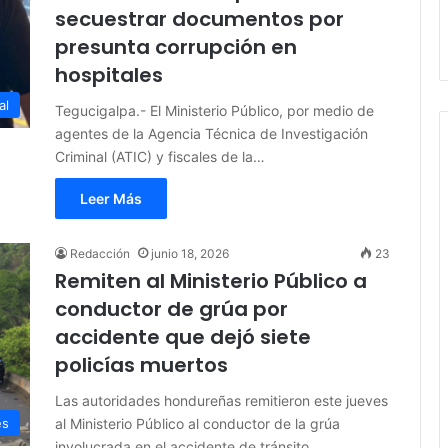
secuestrar documentos por
presunta corrupción en
hospitales
al
Tegucigalpa.- El Ministerio Público, por medio de
agentes de la Agencia Técnica de Investigación
Criminal (ATIC) y fiscales de la…
Leer Más
Redacción
junio 18, 2026
23
Remiten al Ministerio Público a
conductor de grúa por
accidente que dejó siete
policías muertos
Las autoridades hondureñas remitieron este jueves
al Ministerio Público al conductor de la grúa
es
involucrada en el accidente de tránsito…