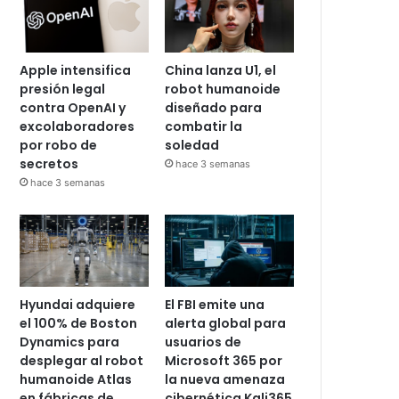
Apple intensifica
China lanza U1, el
presión legal
robot humanoide
contra OpenAI y
diseñado para
excolaboradores
combatir la
por robo de
soledad
secretos
hace 3 semanas
hace 3 semanas
Hyundai adquiere
El FBI emite una
el 100% de Boston
alerta global para
Dynamics para
usuarios de
desplegar al robot
Microsoft 365 por
humanoide Atlas
la nueva amenaza
en fábricas de
cibernética Kali365