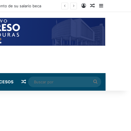
Log In
Random Article
Sidebar
a Espriella
Random Article
Buscar
CESOS
por