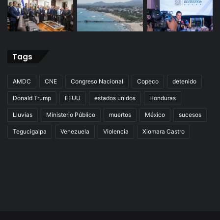
Tags
AMDC
CNE
Congreso Nacional
Copeco
detenido
Donald Trump
EEUU
estados unidos
Honduras
Lluvias
Ministerio Público
muertos
México
sucesos
Tegucigalpa
Venezuela
Violencia
Xiomara Castro