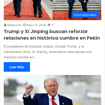
Internacionales
Redacción
mayo 14, 2026
17
Trump y Xi Jinping buscan reforzar
relaciones en histórica cumbre en Pekín
El presidente de Estados Unidos, Donald Trump, y el
mandatario chino, Xi Jinping, sostuvieron este jueves una
histórica reunión en…
Leer Más