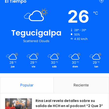
El Tiempo
26
℃
Tegucigalpa
28º - 26º
50%
4.92 km/h
Scattered Clouds
28
29
30
30
29
℃
℃
℃
℃
℃
jue
vie
sáb
dom
lun
Popular
Reciente
Rina Leal revela detalles sobre su
salida de HCH en el podcast “2 Que 3”