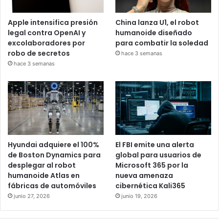
Apple intensifica presión
China lanza U1, el robot
legal contra OpenAI y
humanoide diseñado
excolaboradores por
para combatir la soledad
robo de secretos
hace 3 semanas
hace 3 semanas
Hyundai adquiere el 100%
El FBI emite una alerta
de Boston Dynamics para
global para usuarios de
desplegar al robot
Microsoft 365 por la
humanoide Atlas en
nueva amenaza
fábricas de automóviles
cibernética Kali365
junio 27, 2026
junio 19, 2026