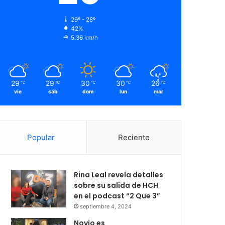
29º - 28º
42%
5.36 km/h
29
29
30
30
26
℃
℃
℃
℃
℃
vie
sáb
dom
lun
mar
Popular
Reciente
Rina Leal revela detalles
sobre su salida de HCH
en el podcast “2 Que 3”
septiembre 4, 2024
Novio es