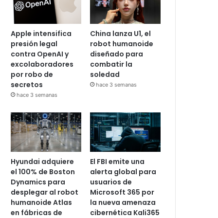
Apple intensifica
China lanza U1, el
presión legal
robot humanoide
contra OpenAI y
diseñado para
excolaboradores
combatir la
por robo de
soledad
secretos
hace 3 semanas
hace 3 semanas
Hyundai adquiere
El FBI emite una
el 100% de Boston
alerta global para
Dynamics para
usuarios de
desplegar al robot
Microsoft 365 por
humanoide Atlas
la nueva amenaza
en fábricas de
cibernética Kali365