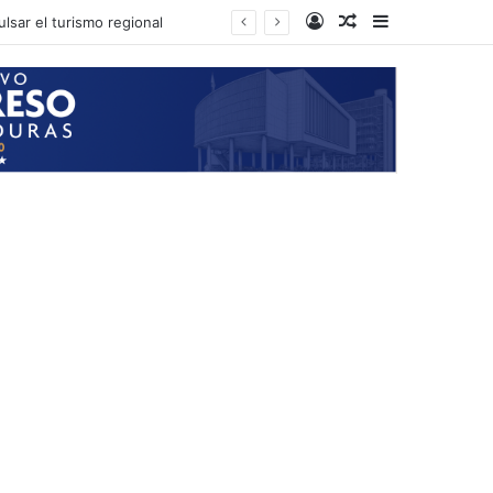
Log In
Random Article
Sidebar
udiencia de Roosevelt Hernández