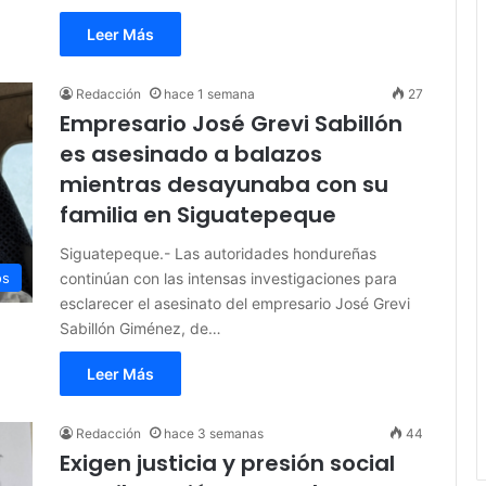
Leer Más
Redacción
hace 1 semana
27
Empresario José Grevi Sabillón
es asesinado a balazos
mientras desayunaba con su
familia en Siguatepeque
Siguatepeque.- Las autoridades hondureñas
continúan con las intensas investigaciones para
os
esclarecer el asesinato del empresario José Grevi
Sabillón Giménez, de…
Leer Más
Redacción
hace 3 semanas
44
Exigen justicia y presión social