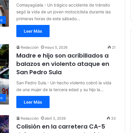
Comayagüela.- Un trágico accidente de tránsito
segó la vida de un joven motociclista durante las
primeras horas de este sábado…
os
Leer Más
Redacción
mayo 5, 2026
21
Madre e hijo son acribillados a
balazos en violento ataque en
San Pedro Sula
San Pedro Sula.- Un hecho violento cobró la vida
de una mujer de la tercera edad y su hijo la…
os
Leer Más
Redacción
abril 3, 2026
33
Colisión en la carretera CA-5