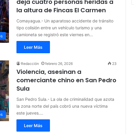
deja cuatro personas heridas a
la altura de Fincas El Carmen
Comayagua.- Un aparatoso accidente de tránsito
tipo colisión entre un vehículo turismo y una
camioneta se registró este viernes en…
os
Leer Más
Redacción
febrero 26, 2026
23
Violencia, asesinan a
comerciante chino en San Pedro
Sula
San Pedro Sula.- La ola de criminalidad que azota
la zona norte del país cobró una nueva víctima
este jueves.…
os
Leer Más