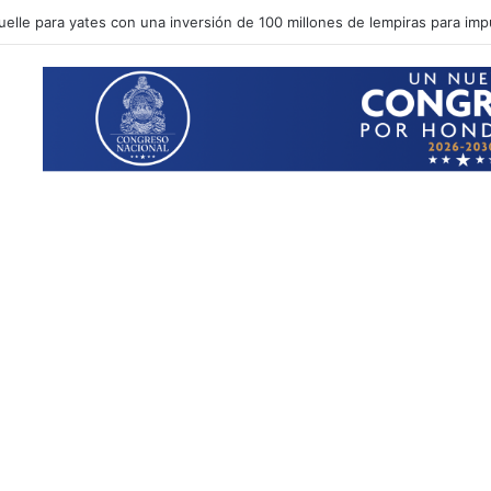
 Imelda Madrid exige respetar la independencia judicial tras aplazar a