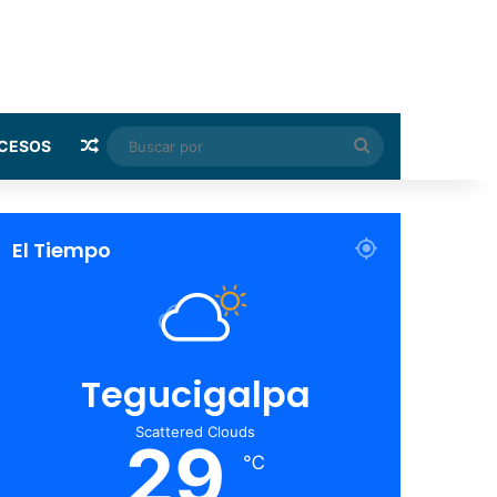
Random Article
Buscar
CESOS
por
El Tiempo
Tegucigalpa
Scattered Clouds
29
℃