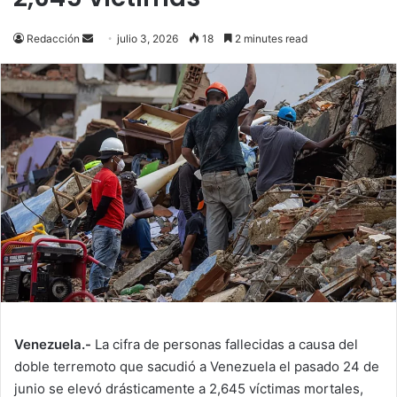
Send
Redacción
julio 3, 2026
18
2 minutes read
an
email
Venezuela.-
La cifra de personas fallecidas a causa del
doble terremoto que sacudió a Venezuela el pasado 24 de
junio se elevó drásticamente a 2,645 víctimas mortales,