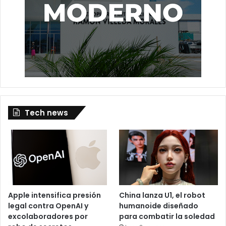
nacional.
Aumento
Fallecidos
Terremoto
Venezuela
Tech news
Apple intensifica presión
China lanza U1, el robot
legal contra OpenAI y
humanoide diseñado
excolaboradores por
para combatir la soledad