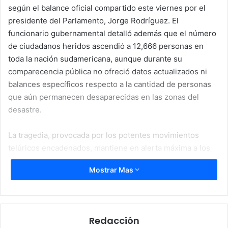
según el balance oficial compartido este viernes por el
presidente del Parlamento, Jorge Rodríguez. El
funcionario gubernamental detalló además que el número
de ciudadanos heridos ascendió a 12,666 personas en
toda la nación sudamericana, aunque durante su
comparecencia pública no ofreció datos actualizados ni
balances específicos respecto a la cantidad de personas
que aún permanecen desaparecidas en las zonas del
desastre.
La tragedia, provocada por los potentes movimientos
telúricos encadenados, mantiene en alerta máxima a los
cuerpos de socorro y a las brigadas de asistencia
Mostrar Mas
comunitaria en las regiones afectadas. Este doble sismo
ya es catalogado de forma unánime como el fenómeno de
esta naturaleza más mortífero e impactante que ha
experimentado la República de Venezuela en todo el
Redacción
último siglo, superando con creces los registros históricos