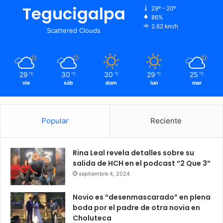
Tegucigalpa
29º - 20º
86%
2.62 km/h
Scattered Clouds
29
30
30
29
25
℃
℃
℃
℃
℃
vie
sáb
dom
lun
mar
Popular
Reciente
Rina Leal revela detalles sobre su
salida de HCH en el podcast “2 Que 3”
septiembre 4, 2024
Novio es “desenmascarado” en plena
boda por el padre de otra novia en
Choluteca
Recuerdan antecedentes