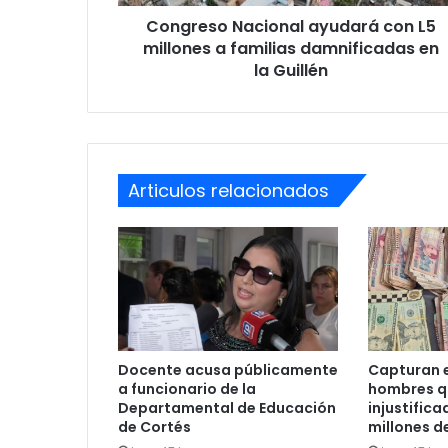
damnificadas
Congreso Nacional ayudará con L5
en
la
millones a familias damnificadas en
Guillén
la Guillén
Articulos relacionados
Docente acusa públicamente
Capturan e
a funcionario de la
hombres q
Departamental de Educación
injustific
de Cortés
millones d