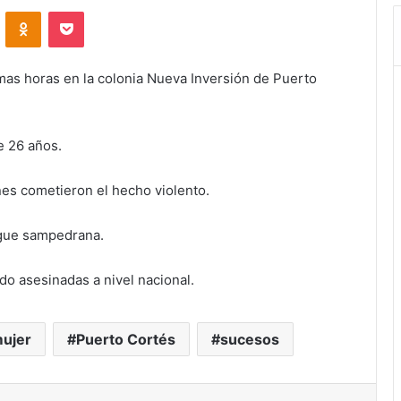
VKontakte
Odnoklassniki
Pocket
imas horas en la colonia Nueva Inversión de Puerto
e 26 años.
es cometieron el hecho violento.
orgue sampedrana.
do asesinadas a nivel nacional.
ujer
Puerto Cortés
sucesos