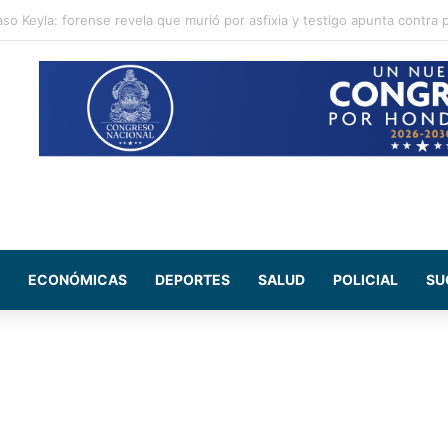
e en instalaciones de la DNVT tras accidente de tránsito
ECONÓMICAS
DEPORTES
SALUD
POLICIAL
SU