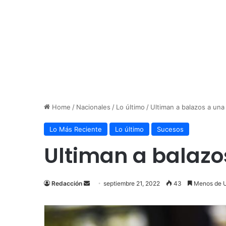
Home
/
Nacionales
/
Lo último
/
Ultiman a balazos a una
Lo Más Reciente
Lo último
Sucesos
Ultiman a balazo
Send
Redacción
septiembre 21, 2022
43
Menos de U
an
email