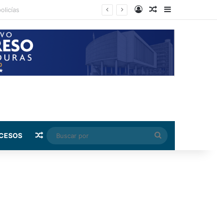
Log In
Random Article
Sidebar
Random Article
Buscar
CESOS
por