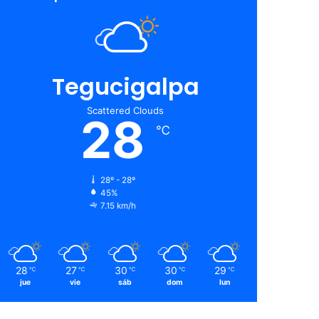
Tegucigalpa
Scattered Clouds
28
℃
28º - 28º
45%
7.15 km/h
28
27
30
30
29
℃
℃
℃
℃
℃
jue
vie
sáb
dom
lun