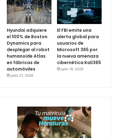
Hyundai adquiere
El FBI emite una
el 100% de Boston
alerta global para
Dynamics para
usuarios de
desplegar al robot
Microsoft 365 por
humanoide Atlas
la nueva amenaza
en fábricas de
cibernética Kali365
automóviles
junio 19, 2026
junio 27, 2026