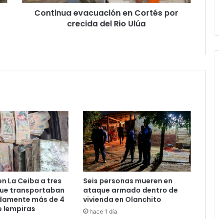
Ulúa
Continua evacuación en Cortés por
crecida del Rio Ulúa
n La Ceiba a tres
Seis personas mueren en
ue transportaban
ataque armado dentro de
adamente más de 4
vivienda en Olanchito
e lempiras
hace 1 día