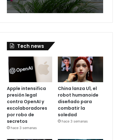
Tech news
Apple intensifica
China lanza U1, el
presión legal
robot humanoide
contra OpenAI y
diseñado para
excolaboradores
combatir la
por robo de
soledad
secretos
hace 3 semanas
hace 3 semanas