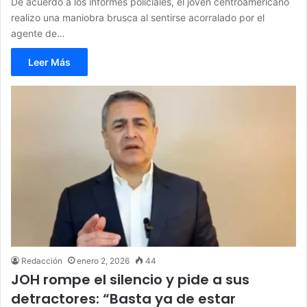
De acuerdo a los informes policiales, el joven centroamericano
realizo una maniobra brusca al sentirse acorralado por el
agente de…
Leer Más
Redacción
enero 2, 2026
44
JOH rompe el silencio y pide a sus
detractores: “Basta ya de estar