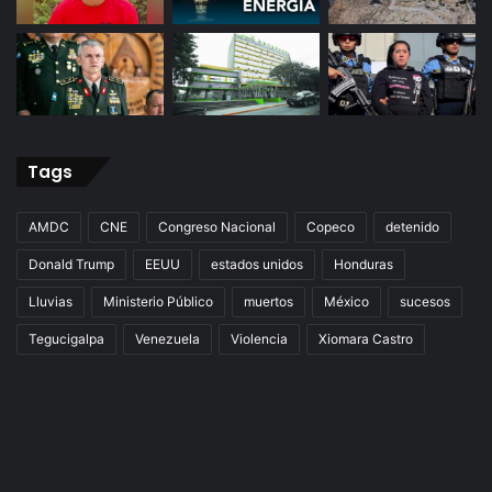
Tags
AMDC
CNE
Congreso Nacional
Copeco
detenido
Donald Trump
EEUU
estados unidos
Honduras
Lluvias
Ministerio Público
muertos
México
sucesos
Tegucigalpa
Venezuela
Violencia
Xiomara Castro