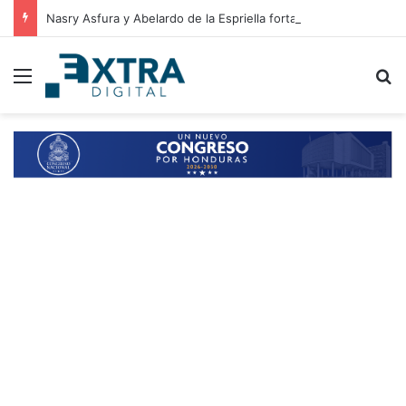
Nasry Asfura y Abelardo de la Espriella fortalecen relaciones entre Honduras y Colombia
Menu
B