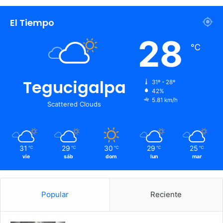
El Tiempo
28
℃
Tegucigalpa
31º - 28º
42%
5.81 km/h
Scattered Clouds
31
29
30
29
25
℃
℃
℃
℃
℃
vie
sáb
dom
lun
mar
Popular
Reciente