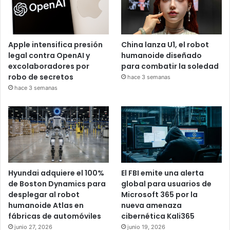
Apple intensifica presión
China lanza U1, el robot
legal contra OpenAI y
humanoide diseñado
excolaboradores por
para combatir la soledad
robo de secretos
hace 3 semanas
hace 3 semanas
Hyundai adquiere el 100%
El FBI emite una alerta
de Boston Dynamics para
global para usuarios de
desplegar al robot
Microsoft 365 por la
humanoide Atlas en
nueva amenaza
fábricas de automóviles
cibernética Kali365
junio 27, 2026
junio 19, 2026