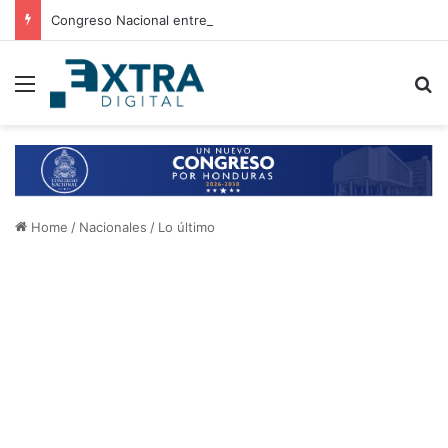
Congreso Nacional entrega 21 aires acondicionados a escuelas de Choluteca
Menu
B
Home
/
Nacionales
/
Lo último