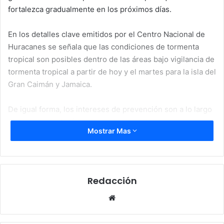
fortalezca gradualmente en los próximos días.
En los detalles clave emitidos por el Centro Nacional de
Huracanes se señala que las condiciones de tormenta
tropical son posibles dentro de las áreas bajo vigilancia de
tormenta tropical a partir de hoy y el martes para la isla del
Gran Caimán y Jamaica.
De igual forma, los intereses de prevención son a lo largo
de la costa de América Central especialmente cerca de
Mostrar Mas
Belice y la Península de Yucatán en México, por lo que en
estas zonas se debe monitorear el progreso de este
sistema que requiere vigilancia y avisos adicionales para
principios de esta semana.
Redacción
Website
Lluvias
Tormenta tropical