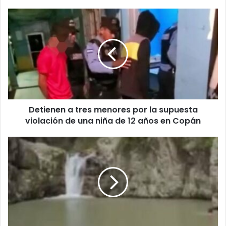
Detienen
a
tres
menores
por
la
supuesta
violación
de
Detienen a tres menores por la supuesta
una
niña
violación de una niña de 12 años en Copán
de
12
Imprudente
años
hombre
en
muere
Copán
ahogado
por
grabar
un
vídeo