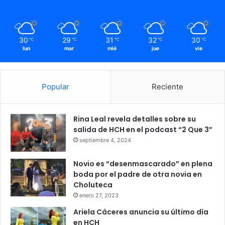
30
29
31
32
30
℃
℃
℃
℃
℃
lun
mar
mié
jue
vie
Popular
Reciente
Rina Leal revela detalles sobre su
salida de HCH en el podcast “2 Que 3”
septiembre 4, 2024
Novio es “desenmascarado” en plena
boda por el padre de otra novia en
Choluteca
enero 27, 2023
Ariela Cáceres anuncia su último día
en HCH