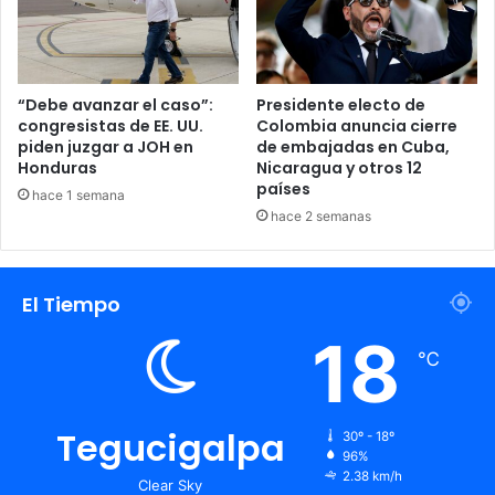
“Debe avanzar el caso”:
Presidente electo de
congresistas de EE. UU.
Colombia anuncia cierre
piden juzgar a JOH en
de embajadas en Cuba,
Honduras
Nicaragua y otros 12
países
hace 1 semana
hace 2 semanas
El Tiempo
18
℃
Tegucigalpa
30º - 18º
96%
2.38 km/h
Clear Sky