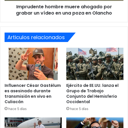
en
Imprudente hombre muere ahogado por
una
poza
grabar un vídeo en una poza en Olancho
en
Olancho
Articulos relacionados
Influencer César Gastélum
Ejército de EE.UU. lanza el
es asesinado durante
Grupo de Trabajo
transmisión en vivo en
Conjunto del Hemisferio
Culiacán
Occidental
hace 5 días
hace 5 días