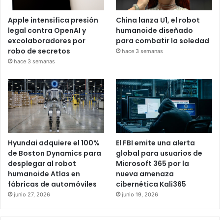
Apple intensifica presión
China lanza U1, el robot
legal contra OpenAI y
humanoide diseñado
excolaboradores por
para combatir la soledad
robo de secretos
hace 3 semanas
hace 3 semanas
Hyundai adquiere el 100%
El FBI emite una alerta
de Boston Dynamics para
global para usuarios de
desplegar al robot
Microsoft 365 por la
humanoide Atlas en
nueva amenaza
fábricas de automóviles
cibernética Kali365
junio 27, 2026
junio 19, 2026