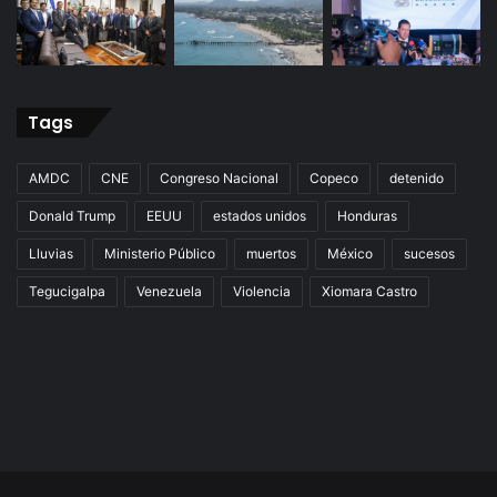
Tags
AMDC
CNE
Congreso Nacional
Copeco
detenido
Donald Trump
EEUU
estados unidos
Honduras
Lluvias
Ministerio Público
muertos
México
sucesos
Tegucigalpa
Venezuela
Violencia
Xiomara Castro