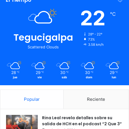
22
℃
Tegucigalpa
28º - 22º
73%
3.58 km/h
Scattered Clouds
28
29
30
30
29
℃
℃
℃
℃
℃
jue
vie
sáb
dom
lun
Popular
Reciente
Rina Leal revela detalles sobre su
salida de HCH en el podcast “2 Que 3”