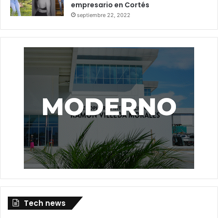
empresario en Cortés
a lugares contaminados.
septiembre 22, 2022
Brote en crucero despertó
alarma mundial
En los últimos días, el hantavirus volvió a ser tema de
conversación internacional luego de que autoridades
sanitarias investigaran un brote relacionado con un
crucero que navegaba por el Atlántico.
La OMS mantiene vigilancia sobre el caso, mientras
expertos recalcan que, aunque el virus puede ser grave,
su capacidad de propagación es mucho menor comparada
con otras enfermedades respiratorias.
Tech news
hantavirus
sintomas