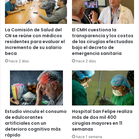
Síntomas iniciales del
hantavirus
La Comisión de Salud del
El CMH cuestiona la
CN se reúne con médicos
transparencia y los costos
residentes para evaluar el
de las cirugías efectuadas
Los síntomas suelen parecerse inicialmente a una gripe
incremento de su salario
bajo el decreto de
común, lo que dificulta detectar la enfermedad en etapas
beca
emergencia sanitaria
tempranas.
hace 2 días
hace 2 días
Entre las señales más frecuentes figuran:
fiebre
dolor muscular
cansancio extremo
Estudio vincula el consumo
Hospital San Felipe realiza
escalofríos
de edulcorantes
más de dos mil 400
artificiales con un
cirugías mayores en 11
dolor de cabeza
deterioro cognitivo más
semanas
náuseas
rápido
hace 1 semana