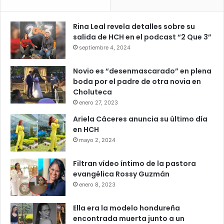
marcar la diferencia en la recuperación del paciente.
Rina Leal revela detalles sobre su
Cómo prevenir el contagio
salida de HCH en el podcast “2 Que 3”
septiembre 4, 2024
Las autoridades sanitarias recomiendan evitar el contacto
con roedores y mantener medidas de higiene en espacios
Novio es “desenmascarado” en plena
cerrados o poco ventilados.
boda por el padre de otra novia en
Choluteca
Entre las principales recomendaciones destacan:
enero 27, 2023
Ariela Cáceres anuncia su último día
ventilar espacios cerrados antes de limpiar
en HCH
mayo 2, 2024
usar mascarilla y guantes en áreas contaminadas
evitar barrer en seco
Filtran vídeo íntimo de la pastora
almacenar alimentos en recipientes cerrados
evangélica Rossy Guzmán
enero 8, 2023
eliminar basura o desechos que atraigan roedores
Ella era la modelo hondureña
Los expertos también aconsejan acudir de inmediato a un
encontrada muerta junto a un
centro médico ante síntomas respiratorios tras exposición