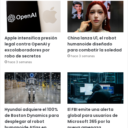
Apple intensifica presión
China lanza U1, el robot
legal contra OpenAI y
humanoide diseñado
excolaboradores por
para combatir la soledad
robo de secretos
hace 3 semanas
hace 3 semanas
Hyundai adquiere el 100%
El FBI emite una alerta
de Boston Dynamics para
global para usuarios de
desplegar al robot
Microsoft 365 por la
humanoide Atlas en
nueva amenaza