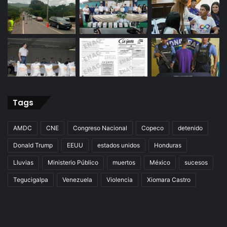
Tags
AMDC
CNE
Congreso Nacional
Copeco
detenido
Donald Trump
EEUU
estados unidos
Honduras
Lluvias
Ministerio Público
muertos
México
sucesos
Tegucigalpa
Venezuela
Violencia
Xiomara Castro