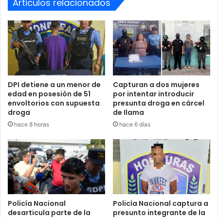
Articulos relacionados
Serán presentados ante juez
capitalino
Las autoridades informaron que los sospechosos serán
remitidos a audiencia de imputado en los juzgados
DPI detiene a un menor de
Capturan a dos mujeres
capitalinos.
edad en posesión de 51
por intentar introducir
envoltorios con supuesta
presunta droga en cárcel
droga
de Ilama
Hasta el momento, no se han detallado oficialmente todos
los delitos que les imputarán, aunque la Policía aseguró
hace 8 horas
hace 6 días
que ambos mantienen un amplio historial criminal.
Los agentes continúan recopilando evidencias como parte
del proceso investigativo.
Operativos continúan en
Policía Nacional
Policía Nacional captura a
desarticula parte de la
presunto integrante de la