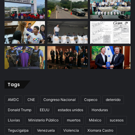
Tags
AMDC
CNE
Congreso Nacional
Copeco
detenido
Donald Trump
EEUU
estados unidos
Honduras
Lluvias
Ministerio Público
muertos
México
sucesos
Tegucigalpa
Venezuela
Violencia
Xiomara Castro