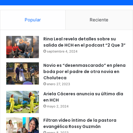
La estructura estaría vinculada con delitos como:
sicariato
Popular
Reciente
secuestros
robos
Rina Leal revela detalles sobre su
actividades del crimen organizado
salida de HCH en el podcast “2 Que 3”
septiembre 4, 2024
La Policía Nacional sostiene que las acciones forman parte
Novio es “desenmascarado” en plena
de una estrategia para debilitar estructuras delictivas que
boda por el padre de otra novia en
operan en el norte del país.
Choluteca
enero 27, 2023
Cártel del Diablo
supuestos integrantes
Ariela Cáceres anuncia su último día
en HCH
mayo 2, 2024
Filtran vídeo íntimo de la pastora
evangélica Rossy Guzmán
enero 8, 2023