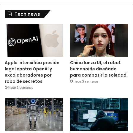
Tech news
Apple intensifica presión
China lanza U1, el robot
legal contra OpenAI y
humanoide diseñado
excolaboradores por
para combatir la soledad
robo de secretos
hace 3 semanas
hace 3 semanas