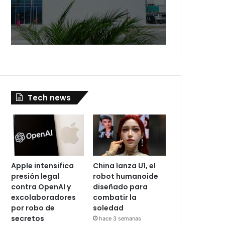
Tech news
Apple intensifica
China lanza U1, el
presión legal
robot humanoide
contra OpenAI y
diseñado para
excolaboradores
combatir la
por robo de
soledad
secretos
hace 3 semanas