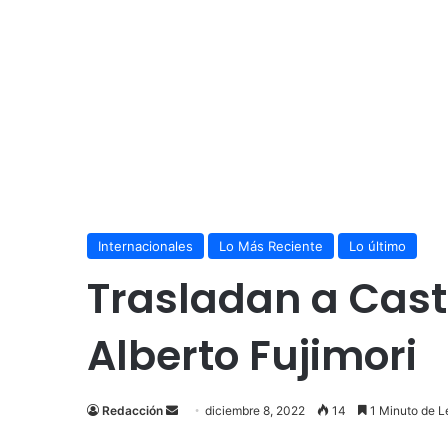
Internacionales
Lo Más Reciente
Lo último
Trasladan a Cast
Alberto Fujimori
Send
Redacción
diciembre 8, 2022
14
1 Minuto de L
an