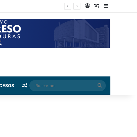
Log In
Random Article
Sidebar
e Colombia
Random Article
Buscar
CESOS
por