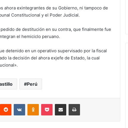
los ahora exintegrantes de su Gobierno, ni tampoco de
bunal Constitucional y el Poder Judicial.
pedido de destitución en su contra, que finalmente fue
integran el hemiciclo peruano.
 fue detenido en un operativo supervisado por la fiscal
o la decisión del ahora exjefe de Estado, la cual
tucional».
stillo
Perú
interest
Reddit
VKontakte
Odnoklassniki
Pocket
compartit via email
Print