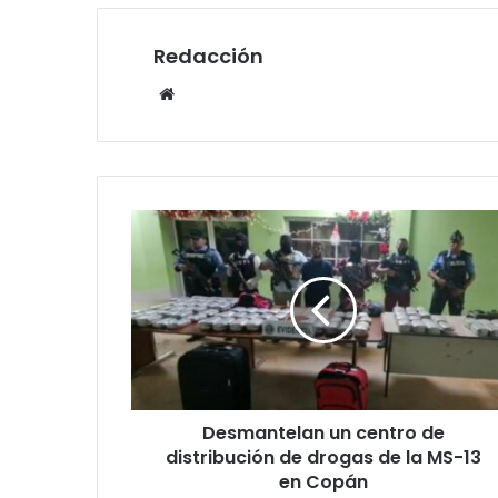
Redacción
Website
Desmantelan
un
centro
de
distribución
de
drogas
de
la
Desmantelan un centro de
MS-
13
distribución de drogas de la MS-13
en
en Copán