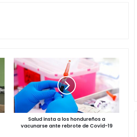
Salud
insta
a
los
hondureños
a
vacunarse
ante
rebrote
Salud insta a los hondureños a
de
Covid-
vacunarse ante rebrote de Covid-19
19