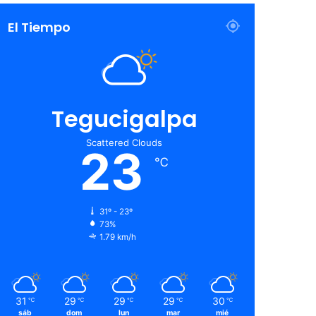
El Tiempo
Tegucigalpa
Scattered Clouds
23
℃
31º - 23º
73%
1.79 km/h
31
29
29
29
30
℃
℃
℃
℃
℃
sáb
dom
lun
mar
mié