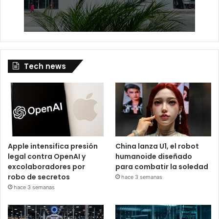
Tech news
Apple intensifica presión
China lanza U1, el robot
legal contra OpenAI y
humanoide diseñado
excolaboradores por
para combatir la soledad
robo de secretos
hace 3 semanas
hace 3 semanas