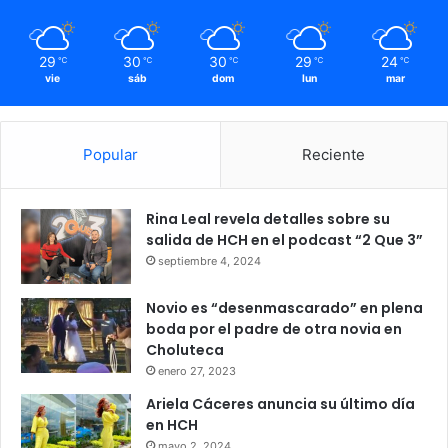
29
30
30
29
24
℃
℃
℃
℃
℃
vie
sáb
dom
lun
mar
Popular
Reciente
Rina Leal revela detalles sobre su
salida de HCH en el podcast “2 Que 3”
septiembre 4, 2024
Novio es “desenmascarado” en plena
boda por el padre de otra novia en
Choluteca
enero 27, 2023
Ariela Cáceres anuncia su último día
en HCH
mayo 2, 2024