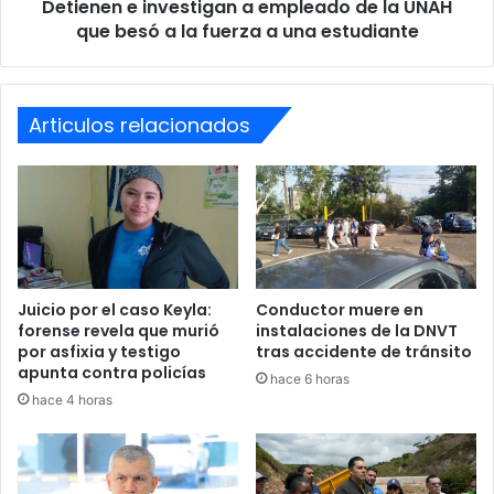
Detienen e investigan a empleado de la UNAH
besó
lavado de activos
narcotráfico
a
que besó a la fuerza a una estudiante
la
fuerza
a
una
Articulos relacionados
estudiante
Juicio por el caso Keyla:
Conductor muere en
forense revela que murió
instalaciones de la DNVT
por asfixia y testigo
tras accidente de tránsito
apunta contra policías
hace 6 horas
hace 4 horas