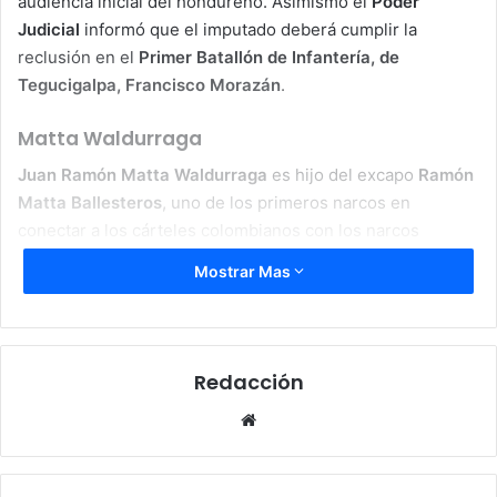
audiencia inicial del hondureño. Asimismo el
Poder
Judicial
informó que el imputado deberá cumplir la
reclusión en el
Primer Batallón de Infantería, de
Tegucigalpa, Francisco Morazán
.
Matta Waldurraga
Juan Ramón Matta Waldurraga
es hijo del excapo
Ramón
Matta Ballesteros
, uno de los primeros narcos en
conectar a los cárteles colombianos con los narcos
mexicanos.
Mostrar Mas
El hondureño fue capturado en
Colombia
tras 26 meses
en prisión en
Estados Unidos
donde se entregó por
cargos ligados al
narcotráfico
.
Redacción
Website
Ramón Matta Waldurraga
, alias “
El Negro
“, fue acusado
por el gobierno estadounidense de conspirar para
distribuir cocaína entre enero de 2005 y febrero de 2010.