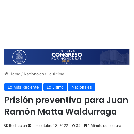
Home
/
Nacionales
/
Lo último
Lo Más Reciente
Lo último
Nacionales
Prisión preventiva para Juan
Ramón Matta Waldurraga
Send
Redacción
octubre 13, 2022
34
1 Minuto de Lectura
an