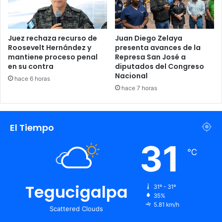
Juez rechaza recurso de
Juan Diego Zelaya
Roosevelt Hernández y
presenta avances de la
mantiene proceso penal
Represa San José a
en su contra
diputados del Congreso
Nacional
hace 6 horas
hace 7 horas
El Tiempo
31
℃
Tegucigalpa
31º - 31º
35%
5.81 km/h
Scattered Clouds