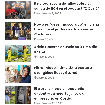
Rina Leal revela detalles sobre su
salida de HCH en el podcast “2 Que 3”
El proyecto propone realizar un censo nacional para
septiembre 4, 2024
identificar los centros educativos públicos que no poseen
título de propiedad inscrito a nombre de la Secretaría de
Novio es “desenmascarado” en plena
Educación.
boda por el padre de otra novia en
Choluteca
enero 27, 2023
De acuerdo con Zavala, muchos predios escolares
aparecen legalmente registrados a nombre del Estado de
Ariela Cáceres anuncia su último día
en HCH
Honduras y no de la Secretaría de Educación, situación
mayo 2, 2024
que dificulta acceder a proyectos de remodelación o
financiamiento internacional.
Filtran vídeo íntimo de la pastora
evangélica Rossy Guzmán
Escuelas quedan fuera de
enero 8, 2023
proyectos por falta de títulos
Ella era la modelo hondureña
encontrada muerta junto a un
El diputado explicó que varios organismos nacionales e
empresario en Cortés
internacionales exigen que los centros educativos tengan
septiembre 22, 2022