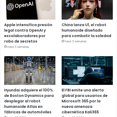
recibiendo iniciativas
Las propuestas deberán seguir el proceso legislativo
correspondiente dentro del Congreso Nacional antes de
Apple intensifica presión
China lanza U1, el robot
convertirse en ley.
legal contra OpenAI y
humanoide diseñado
excolaboradores por
para combatir la soledad
robo de secretos
hace 3 semanas
Los proyectos forman parte de una agenda impulsada por
hace 3 semanas
diputados de distintas fuerzas políticas en temas
relacionados con educación, derechos laborales y
previsión social.
aumento salarial
Maestros
Proyecto
Hyundai adquiere el 100%
El FBI emite una alerta
de Boston Dynamics para
global para usuarios de
desplegar al robot
Microsoft 365 por la
humanoide Atlas en
nueva amenaza
fábricas de automóviles
cibernética Kali365