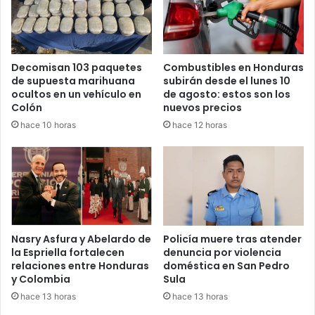
incremento salarial aprobado”, cita la iniciativa presentada
ante el Congreso.
En la misma línea, el diputado nacionalista por Copán,
Decomisan 103 paquetes
Combustibles en Honduras
Rony Alvarado, introdujo otro proyecto orientado a regular
de supuesta marihuana
subirán desde el lunes 10
las deducciones aplicadas al salario de los docentes por
ocultos en un vehículo en
de agosto: estos son los
Colón
nuevos precios
concepto de aportaciones a colegios magisteriales.
hace 10 horas
hace 12 horas
Proponen homologar
cotizaciones de institutos de
previsión
Por otra parte, el diputado liberal por Cortés, Carlos
Nasry Asfura y Abelardo de
Policía muere tras atender
Umaña, presentó una iniciativa relacionada con el sistema
la Espriella fortalecen
denuncia por violencia
relaciones entre Honduras
doméstica en San Pedro
de jubilaciones en Honduras.
y Colombia
Sula
hace 13 horas
hace 13 horas
El proyecto plantea homologar el porcentaje de cotización