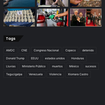
Tags
AMDC
CNE
Congreso Nacional
Copeco
detenido
Donald Trump
EEUU
estados unidos
Honduras
Lluvias
Ministerio Público
muertos
México
sucesos
Tegucigalpa
Venezuela
Violencia
Xiomara Castro