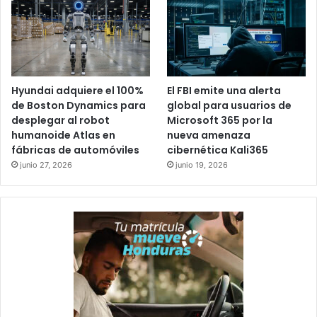
Médicos Sin Fronteras reiteró la importancia de fortalecer
la educación sexual, ampliar el acceso a servicios de salud
y garantizar atención psicológica confidencial para
adolescentes y sobrevivientes de violencia.
Hyundai adquiere el 100%
El FBI emite una alerta
de Boston Dynamics para
global para usuarios de
La organización advirtió que el embarazo adolescente y la
desplegar al robot
Microsoft 365 por la
humanoide Atlas en
nueva amenaza
violencia sexual continúan siendo desafíos urgentes de
fábricas de automóviles
cibernética Kali365
salud pública en Honduras.
junio 27, 2026
junio 19, 2026
Embarazo adolescente
Honduras