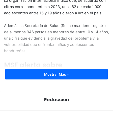
La organización internacional indicó que, de acuerdo con
cifras correspondientes a 2023, unas 82 de cada 1,000
adolescentes entre 15 y 19 años dieron a luz en el país.
Además, la Secretaría de Salud (Sesal) mantiene registro
de al menos 946 partos en menores de entre 10 y 14 años,
una cifra que evidencia la gravedad del problema y la
vulnerabilidad que enfrentan niñas y adolescentes
hondureñas.
MSF alerta sobre
invisibilización del problema
Mostrar Mas
Médicos Sin Fronteras señaló que el embarazo
adolescente sigue estando rodeado de tabúes,
desinformación y barreras de acceso a servicios de salud
Redacción
sexual y reproductiva.