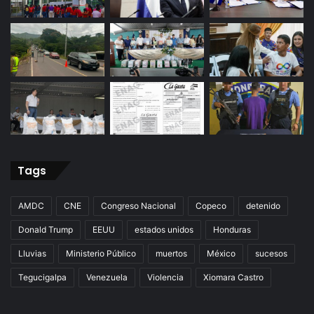
Tags
AMDC
CNE
Congreso Nacional
Copeco
detenido
Donald Trump
EEUU
estados unidos
Honduras
Lluvias
Ministerio Público
muertos
México
sucesos
Tegucigalpa
Venezuela
Violencia
Xiomara Castro