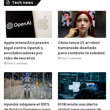
Tech news
Apple intensifica presión
China lanza U1, el robot
legal contra OpenAI y
humanoide diseñado
excolaboradores por
para combatir la soledad
robo de secretos
hace 3 semanas
hace 3 semanas
Hyundai adquiere el 100%
El FBI emite una alerta
de Boston Dynamics para
global para usuarios de