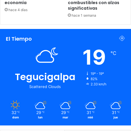
economía
combustibles con alzas
significativas
hace 4 días
hace 1 semana
El Tiempo
19
℃
Tegucigalpa
19º - 19º
82%
2.33 km/h
Scattered Clouds
32
29
29
31
31
℃
℃
℃
℃
℃
dom
lun
mar
mié
jue