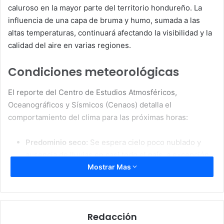
caluroso en la mayor parte del territorio hondureño. La
influencia de una capa de bruma y humo, sumada a las
altas temperaturas, continuará afectando la visibilidad y la
calidad del aire en varias regiones.
Condiciones meteorológicas
El reporte del Centro de Estudios Atmosféricos,
Oceanográficos y Sísmicos (Cenaos) detalla el
comportamiento del clima para las próximas horas:
Predominio seco:
Se espera cielo poco nublado y
ausencia de lluvias en casi todo el país, a excepción
de algunas áreas montañosas donde podrían
Mostrar Mas
registrarse precipitaciones débiles y aisladas.
Presencia de bruma:
Se mantiene una densa capa de
humo y bruma sobre el territorio, producto de
Redacción
incendios forestales y la estabilidad atmosférica, lo