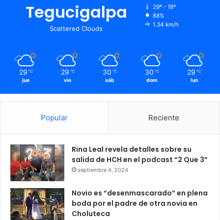
Tegucigalpa
29º - 18º
88%
1.34 km/h
Scattered Clouds
29
29
30
30
29
℃
℃
℃
℃
℃
jue
vie
sáb
dom
lun
Popular
Reciente
Rina Leal revela detalles sobre su
salida de HCH en el podcast “2 Que 3”
septiembre 4, 2024
Novio es “desenmascarado” en plena
boda por el padre de otra novia en
Choluteca