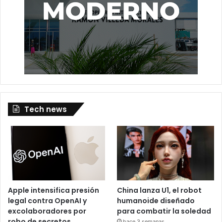
Tech news
Apple intensifica presión
China lanza U1, el robot
legal contra OpenAI y
humanoide diseñado
excolaboradores por
para combatir la soledad
robo de secretos
hace 3 semanas