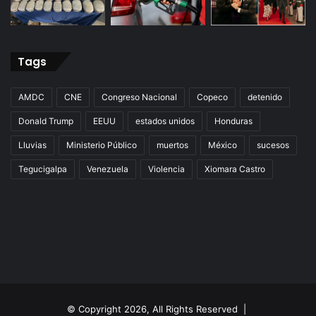
Tags
AMDC
CNE
Congreso Nacional
Copeco
detenido
Donald Trump
EEUU
estados unidos
Honduras
Lluvias
Ministerio Público
muertos
México
sucesos
Tegucigalpa
Venezuela
Violencia
Xiomara Castro
© Copyright 2026, All Rights Reserved |