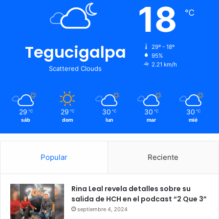
18
℃
Tegucigalpa
29º - 18º
95%
2.21 km/h
Scattered Clouds
29
29
30
30
30
℃
℃
℃
℃
℃
sáb
dom
lun
mar
mié
Popular
Reciente
Rina Leal revela detalles sobre su
salida de HCH en el podcast “2 Que 3”
septiembre 4, 2024