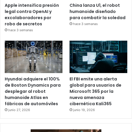
Apple intensifica presión
China lanza U1, el robot
legal contra OpenAI y
humanoide diseñado
excolaboradores por
para combatir la soledad
robo de secretos
hace 3 semanas
hace 3 semanas
Hyundai adquiere el 100%
El FBI emite una alerta
de Boston Dynamics para
global para usuarios de
desplegar al robot
Microsoft 365 por la
humanoide Atlas en
nueva amenaza
fábricas de automóviles
cibernética Kali365
junio 27, 2026
junio 19, 2026