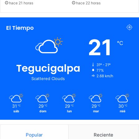
hace 21 horas
hace 22 horas
El Tiempo
21
℃
Tegucigalpa
31º - 21º
77%
2.68 km/h
Scattered Clouds
31
29
29
29
30
℃
℃
℃
℃
℃
sáb
dom
lun
mar
mié
Popular
Reciente