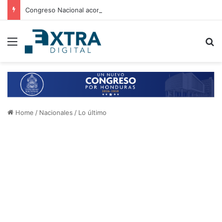
Congreso Nacional acompaña entrega de ayuda humanitaria de Copeco en Alianza
Menu
B
Home
/
Nacionales
/
Lo último