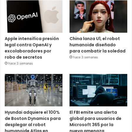
Apple intensifica presión
China lanza U1, el robot
legal contra OpenAI y
humanoide diseñado
excolaboradores por
para combatir la soledad
robo de secretos
hace 3 semanas
hace 3 semanas
Hyundai adquiere el 100%
El FBI emite una alerta
de Boston Dynamics para
global para usuarios de
desplegar al robot
Microsoft 365 por la
humanoide Atlas en
nueva amenaza