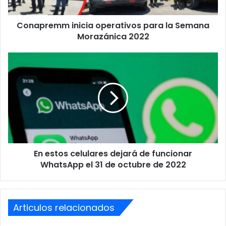
2022
CIDH
Conadeh
Conapremm inicia operativos para la Semana
Morazánica 2022
En
estos
celulares
dejará
de
funcionar
WhatsApp
el
31
En estos celulares dejará de funcionar
de
octubre
WhatsApp el 31 de octubre de 2022
de
2022
Articulos relacionados