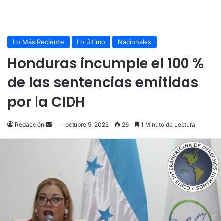
Lo Más Reciente
Lo último
Nacionales
Honduras incumple el 100 %
de las sentencias emitidas
por la CIDH
Send
Redacción
octubre 5, 2022
26
1 Minuto de Lectura
an
email