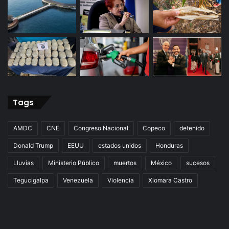
Tags
AMDC
CNE
Congreso Nacional
Copeco
detenido
Donald Trump
EEUU
estados unidos
Honduras
Lluvias
Ministerio Público
muertos
México
sucesos
Tegucigalpa
Venezuela
Violencia
Xiomara Castro