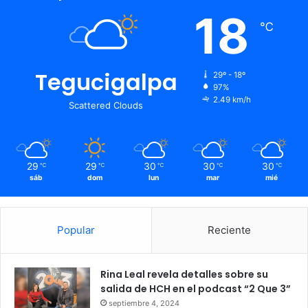
18
℃
Tegucigalpa
29º - 18º
97%
2.49 km/h
Scattered Clouds
29
29
30
30
30
℃
℃
℃
℃
℃
sáb
dom
lun
mar
mié
Popular
Reciente
Rina Leal revela detalles sobre su
salida de HCH en el podcast “2 Que 3”
septiembre 4, 2024