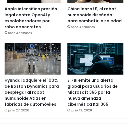
Apple intensifica presión
China lanza U1, el robot
legal contra OpenAI y
humanoide diseñado
excolaboradores por
para combatir la soledad
robo de secretos
hace 3 semanas
hace 3 semanas
Hyundai adquiere el 100%
El FBI emite una alerta
de Boston Dynamics para
global para usuarios de
desplegar al robot
Microsoft 365 por la
humanoide Atlas en
nueva amenaza
fábricas de automóviles
cibernética Kali365
junio 27, 2026
junio 19, 2026