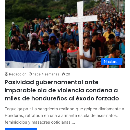
Nacional
Redacción
hace 4 semanas
20
Pasividad gubernamental ante
imparable ola de violencia condena a
miles de hondureños al éxodo forzado
Tegucigalpa.- La sangrienta realidad que golpea diariamente a
Honduras, retratada en una alarmante estela de asesinatos,
feminicidios y masacres cotidianas,…