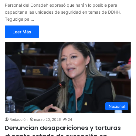
Personal del Conadeh expresó que harán lo posible para
capacitar a las unidades de seguridad en temas de DDHH.
Tegucigalpa.…
Leer Más
Nacional
Redacción
marzo 20, 2026
24
Denuncian desapariciones y torturas