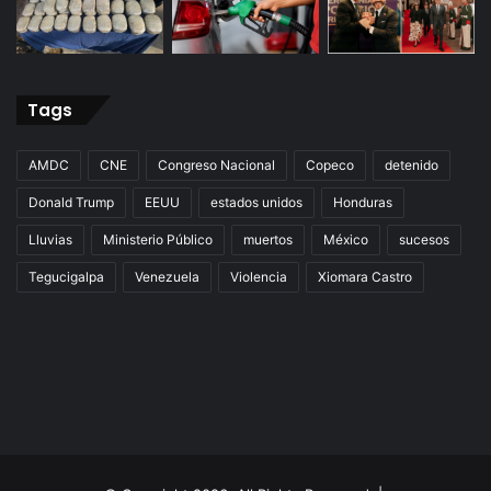
Tags
AMDC
CNE
Congreso Nacional
Copeco
detenido
Donald Trump
EEUU
estados unidos
Honduras
Lluvias
Ministerio Público
muertos
México
sucesos
Tegucigalpa
Venezuela
Violencia
Xiomara Castro