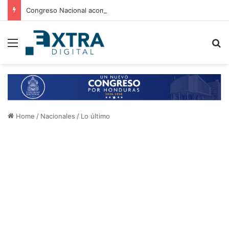
Congreso Nacional acompaña entrega de ayuda humanitaria de Copeco en Alianza
Menu
B
Home
/
Nacionales
/
Lo último