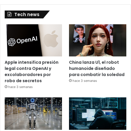
Tech news
Apple intensifica presión
China lanza U1, el robot
legal contra OpenAI y
humanoide diseñado
excolaboradores por
para combatir la soledad
robo de secretos
hace 3 semanas
hace 3 semanas