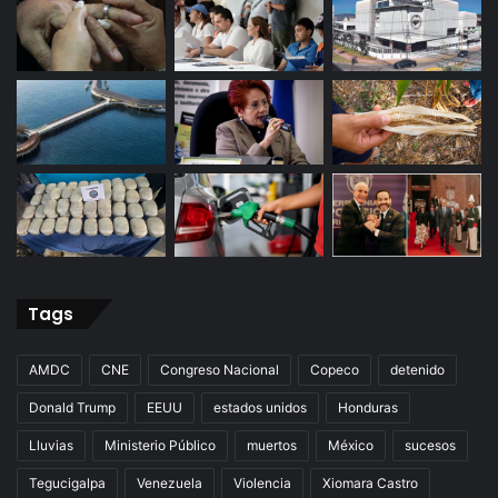
Tags
AMDC
CNE
Congreso Nacional
Copeco
detenido
Donald Trump
EEUU
estados unidos
Honduras
Lluvias
Ministerio Público
muertos
México
sucesos
Tegucigalpa
Venezuela
Violencia
Xiomara Castro