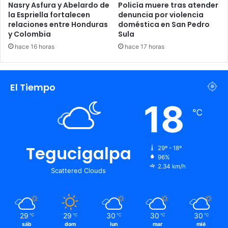
Nasry Asfura y Abelardo de
Policía muere tras atender
la Espriella fortalecen
denuncia por violencia
relaciones entre Honduras
doméstica en San Pedro
y Colombia
Sula
hace 16 horas
hace 17 horas
El Tiempo
18
℃
Tegucigalpa
29º - 18º
96%
2.34 km/h
Scattered Clouds
29
29
30
30
30
℃
℃
℃
℃
℃
sáb
dom
lun
mar
mié