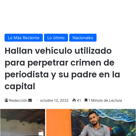
Lo Más Reciente
Lo último
Nacionales
Hallan vehículo utilizado
para perpetrar crimen de
periodista y su padre en la
capital
Send
Redacción
octubre 12, 2022
41
1 Minuto de Lectura
an
email