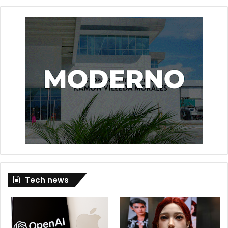
Tech news