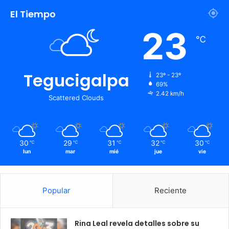
El Tiempo
23
℃
Tegucigalpa
23º - 23º
69%
2.42 km/h
Scattered Clouds
30
29
31
32
30
℃
℃
℃
℃
℃
lun
mar
mié
jue
vie
Popular
Reciente
Rina Leal revela detalles sobre su