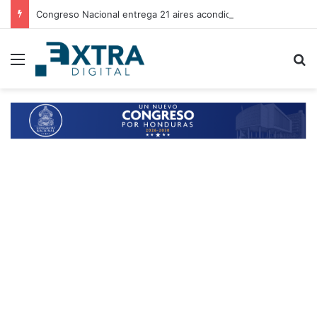
Congreso Nacional entrega 21 aires acondicionados a escuelas de Choluteca
Menu
B