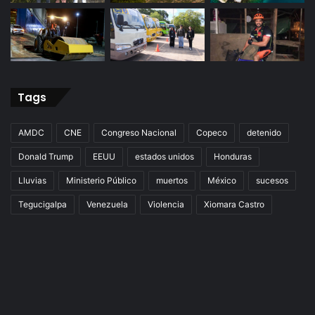
Tags
AMDC
CNE
Congreso Nacional
Copeco
detenido
Donald Trump
EEUU
estados unidos
Honduras
Lluvias
Ministerio Público
muertos
México
sucesos
Tegucigalpa
Venezuela
Violencia
Xiomara Castro