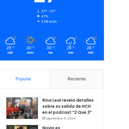
27º - 27º
47%
2.68 km/h
29
30
30
26
28
℃
℃
℃
℃
℃
sáb
dom
lun
mar
mié
Popular
Reciente
Rina Leal revela detalles
sobre su salida de HCH
en el podcast “2 Que 3”
septiembre 4, 2024
Novio es