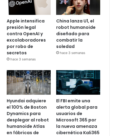
Apple intensifica
China lanza U1, el
presión legal
robot humanoide
contra OpenAI y
diseñado para
excolaboradores
combatir la
por robo de
soledad
secretos
hace 3 semanas
hace 3 semanas
Hyundai adquiere
El FBI emite una
el 100% de Boston
alerta global para
Dynamics para
usuarios de
desplegar al robot
Microsoft 365 por
humanoide Atlas
la nueva amenaza
en fábricas de
cibernética Kali365