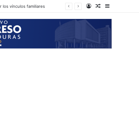
Log In
Random Article
Sidebar