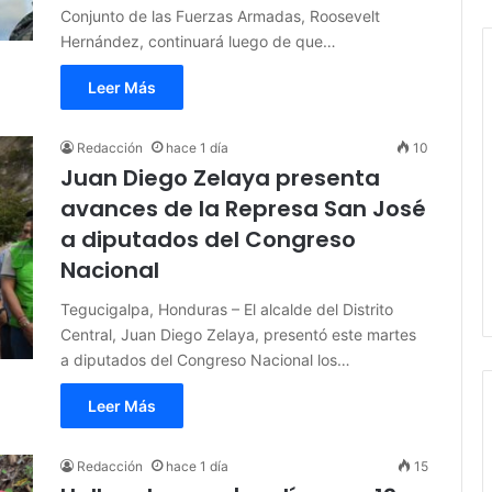
Conjunto de las Fuerzas Armadas, Roosevelt
Hernández, continuará luego de que…
Leer Más
Redacción
hace 1 día
10
Juan Diego Zelaya presenta
avances de la Represa San José
a diputados del Congreso
Nacional
Tegucigalpa, Honduras – El alcalde del Distrito
Central, Juan Diego Zelaya, presentó este martes
a diputados del Congreso Nacional los…
Leer Más
Redacción
hace 1 día
15