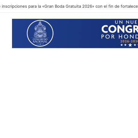
ional acompaña entrega de ayuda humanitaria de Copeco en Alianza