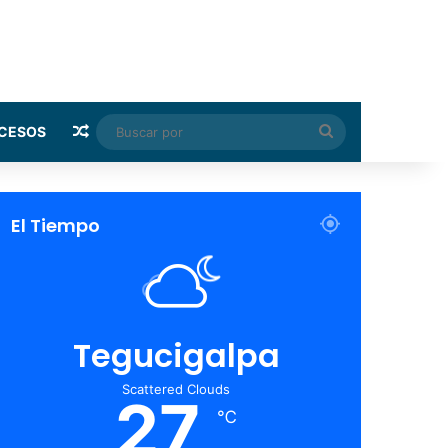
Random Article
Buscar
CESOS
por
El Tiempo
Tegucigalpa
Scattered Clouds
27
℃