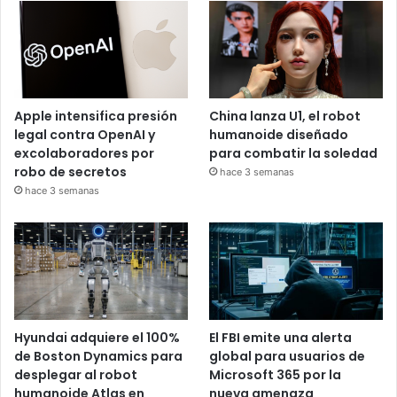
Apple intensifica presión
China lanza U1, el robot
legal contra OpenAI y
humanoide diseñado
excolaboradores por
para combatir la soledad
robo de secretos
hace 3 semanas
hace 3 semanas
Hyundai adquiere el 100%
El FBI emite una alerta
de Boston Dynamics para
global para usuarios de
desplegar al robot
Microsoft 365 por la
humanoide Atlas en
nueva amenaza