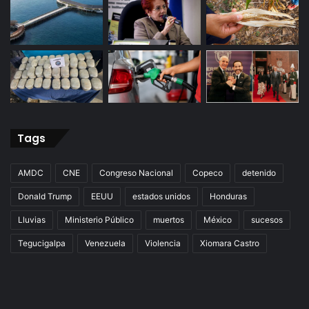
Tags
AMDC
CNE
Congreso Nacional
Copeco
detenido
Donald Trump
EEUU
estados unidos
Honduras
Lluvias
Ministerio Público
muertos
México
sucesos
Tegucigalpa
Venezuela
Violencia
Xiomara Castro