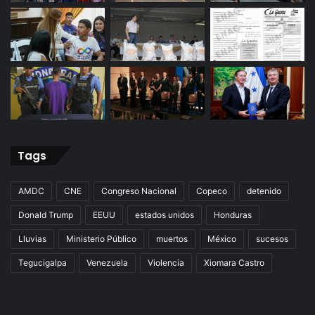
Tags
AMDC
CNE
Congreso Nacional
Copeco
detenido
Donald Trump
EEUU
estados unidos
Honduras
Lluvias
Ministerio Público
muertos
México
sucesos
Tegucigalpa
Venezuela
Violencia
Xiomara Castro