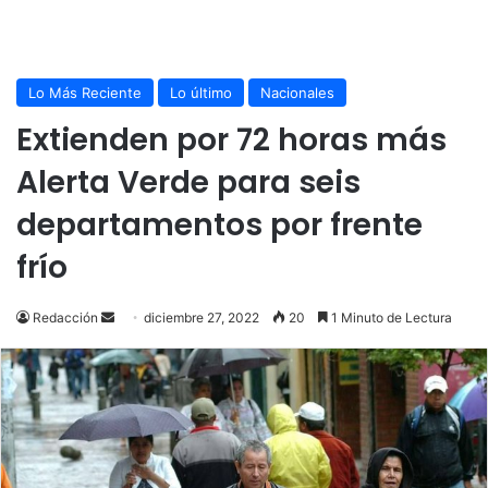
Lo Más Reciente
Lo último
Nacionales
Extienden por 72 horas más
Alerta Verde para seis
departamentos por frente
frío
Send
Redacción
diciembre 27, 2022
20
1 Minuto de Lectura
an
email