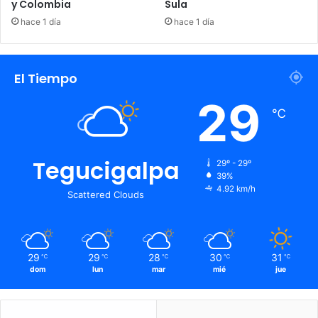
y Colombia
Sula
hace 1 día
hace 1 día
El Tiempo
29
℃
Tegucigalpa
29º - 29º
39%
4.92 km/h
Scattered Clouds
29
29
28
30
31
℃
℃
℃
℃
℃
dom
lun
mar
mié
jue