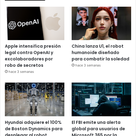
Apple intensifica presión
China lanza U1, el robot
legal contra OpenAI y
humanoide diseñado
excolaboradores por
para combatir la soledad
robo de secretos
hace 3 semanas
hace 3 semanas
Hyundai adquiere el 100%
El FBI emite una alerta
de Boston Dynamics para
global para usuarios de
desplegar al robot
Microsoft 365 por la