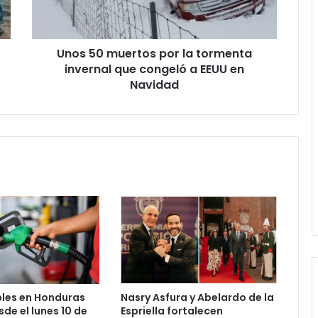
invernal
que
congeló
Unos 50 muertos por la tormenta
a
EEUU
invernal que congeló a EEUU en
en
Navidad
Navidad
les en Honduras
Nasry Asfura y Abelardo de la
de el lunes 10 de
Espriella fortalecen