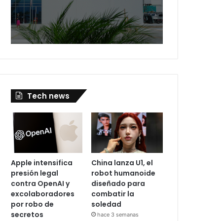
Tech news
Apple intensifica
China lanza U1, el
presión legal
robot humanoide
contra OpenAI y
diseñado para
excolaboradores
combatir la
por robo de
soledad
secretos
hace 3 semanas