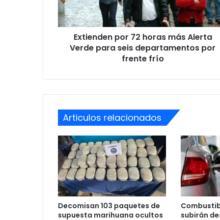
Verde
para
seis
Extienden por 72 horas más Alerta
departamentos
por
Verde para seis departamentos por
frente
frente frío
frío
Articulos relacionados
Decomisan 103 paquetes de
Combustib
supuesta marihuana ocultos
subirán des