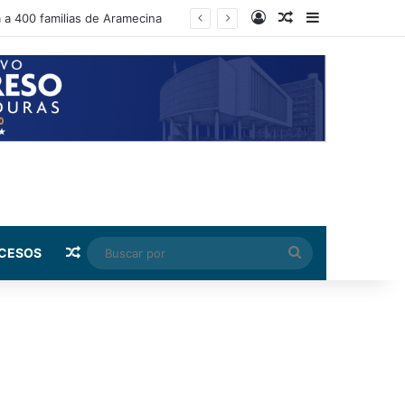
Log In
Random Article
Sidebar
a a 400 familias de Aramecina
Random Article
Buscar
CESOS
por