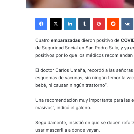
Facebook
X
LinkedIn
Tumblr
Pinterest
Reddit
Cuatro
embarazadas
dieron positivo de
COVI
de Seguridad Social en San Pedro Sula, y ya e
positivos por lo que los médicos recomiendan
El doctor Carlos Umaña, recordó
a las señora
esquemas de vacunas, sin ningún temor la vac
bebé, ni causan ningún trastorno”.
Una recomendación muy importante para las em
masivos”, indicó el galeno.
Seguidamente, insistió en que se deben reforz
usar mascarilla a donde vayan.