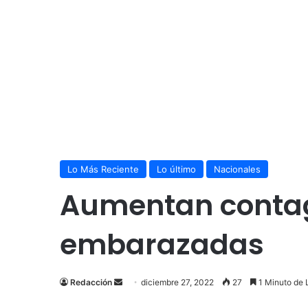
Lo Más Reciente
Lo último
Nacionales
Aumentan contag
embarazadas
Send
Redacción
diciembre 27, 2022
27
1 Minuto de 
an