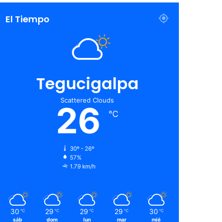
El Tiempo
Tegucigalpa
Scattered Clouds
26
℃
30º - 26º
57%
1.79 km/h
30
29
29
29
30
℃
℃
℃
℃
℃
sáb
dom
lun
mar
mié