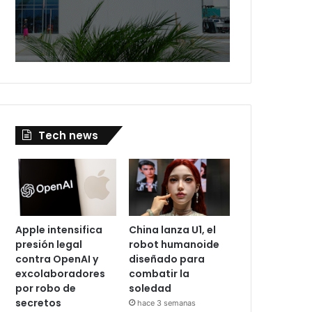
Tech news
Apple intensifica
China lanza U1, el
presión legal
robot humanoide
contra OpenAI y
diseñado para
excolaboradores
combatir la
por robo de
soledad
secretos
hace 3 semanas