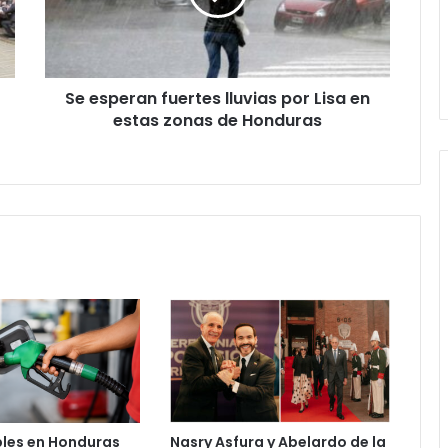
Lisa
en
estas
zonas
Se esperan fuertes lluvias por Lisa en
de
Honduras
estas zonas de Honduras
les en Honduras
Nasry Asfura y Abelardo de la