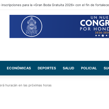
ional acompaña entrega de ayuda humanitaria de Copeco en Alianza
ECONÓMICAS
DEPORTES
SALUD
POLICIAL
SU
será huracán en las próximas horas