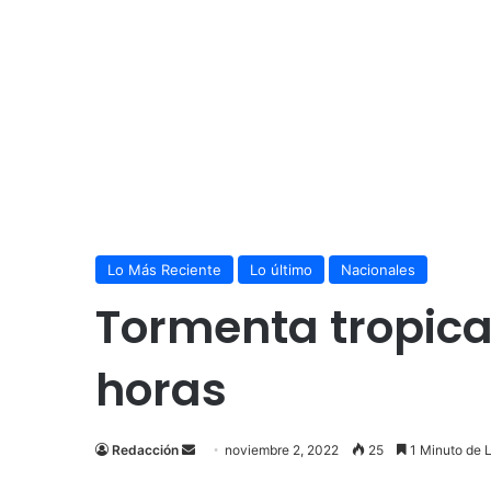
Lo Más Reciente
Lo último
Nacionales
Tormenta tropica
horas
Send
Redacción
noviembre 2, 2022
25
1 Minuto de 
an