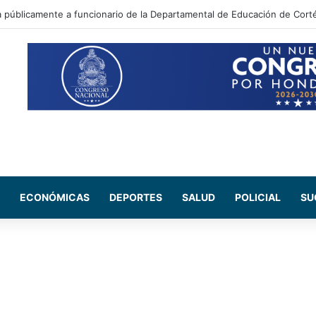
 Maribel Espinoza arremete contra el expresidente Juan Orlando Herná
ECONÓMICAS
DEPORTES
SALUD
POLICIAL
SU