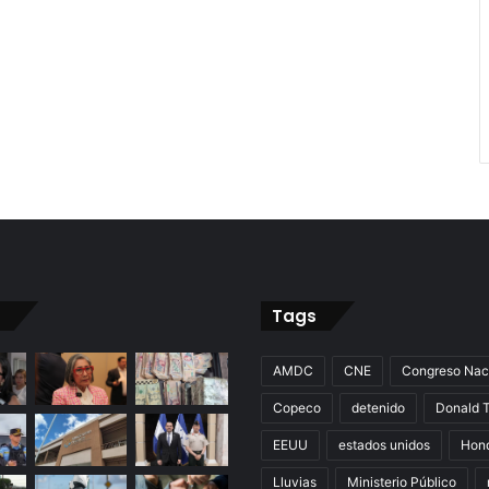
Tags
AMDC
CNE
Congreso Nac
Copeco
detenido
Donald 
EEUU
estados unidos
Hon
Lluvias
Ministerio Público