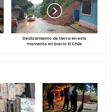
tierra
en
este
momento
en
barrio
El
Deslizamiento de tierra en este
Chile
momento en barrio El Chile