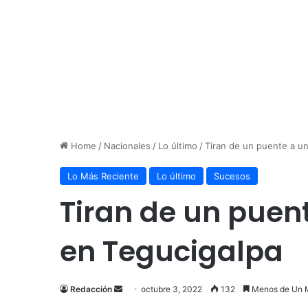
Home
/
Nacionales
/
Lo último
/
Tiran de un puente a u
Lo Más Reciente
Lo último
Sucesos
Tiran de un puen
en Tegucigalpa
Send
Redacción
octubre 3, 2022
132
Menos de Un 
an