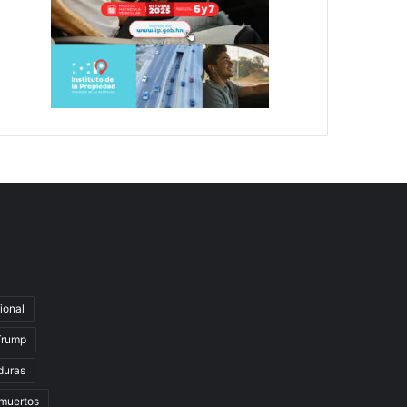
ional
Trump
duras
muertos