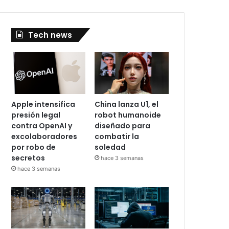
Tech news
Apple intensifica
China lanza U1, el
presión legal
robot humanoide
contra OpenAI y
diseñado para
excolaboradores
combatir la
por robo de
soledad
secretos
hace 3 semanas
hace 3 semanas