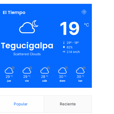
El Tiempo
19
℃
Tegucigalpa
29º - 18º
82%
2.14 km/h
Scattered Clouds
29
29
28
30
30
℃
℃
℃
℃
℃
jue
vie
sáb
dom
lun
Popular
Reciente