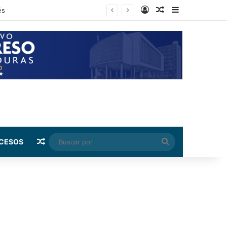
Log In
Random Article
Sidebar
ndez
Random Article
Buscar
CESOS
por