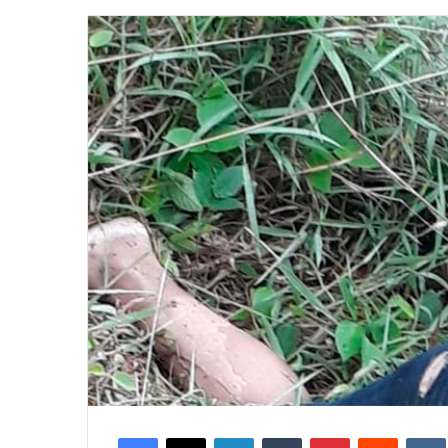
email
Facebook
X
LinkedIn
Tumblr
Pinterest
Reddit