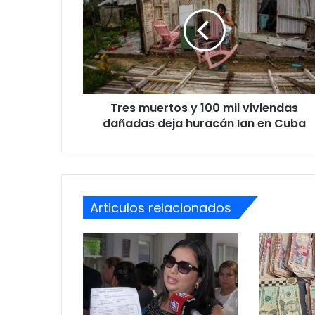
y
100
mil
viviendas
dañadas
deja
huracán
Tres muertos y 100 mil viviendas
Ian
en
dañadas deja huracán Ian en Cuba
Cuba
Articulos relacionados