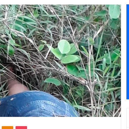
VKontakte
Odnoklassniki
Pocket