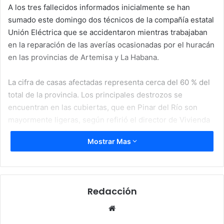
A los tres fallecidos informados inicialmente se han
sumado este domingo dos técnicos de la compañía estatal
Unión Eléctrica que se accidentaron mientras trabajaban
en la reparación de las averías ocasionadas por el huracán
en las provincias de Artemisa y La Habana.
La cifra de casas afectadas representa cerca del 60 % del
total de la provincia. Los principales destrozos se
encuentran en las cubiertas, que en Pinar del Río son
mayormente ligeras, según refirió el director de Vivienda
de la provincia, Andrés Martín, citado este domingo por la
Mostrar Mas
publicación oficial Cubadebate.
Los fuertes vientos de Ian -con ráfagas de hasta 218
kilómetros por hora- golpearon severamente a Pinar del
Redacción
Río, donde de acuerdo con el funcionario existe una
compleja situación porque la provincia tiene un déficit de
Website
6.000 casas, pendientes de construcción tras ciclones de