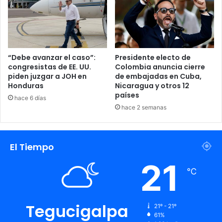
Cuba
Huracán
inundaciones
Lluvias
muertos
“Debe avanzar el caso”:
Presidente electo de
congresistas de EE. UU.
Colombia anuncia cierre
piden juzgar a JOH en
de embajadas en Cuba,
Honduras
Nicaragua y otros 12
países
hace 6 días
hace 2 semanas
El Tiempo
21
℃
Tegucigalpa
21º - 21º
61%