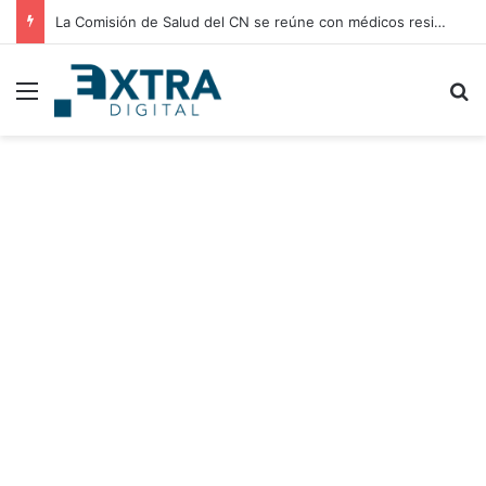
La Comisión de Salud del CN se reúne con médicos residentes para evaluar el incremento de su salario beca
Menu
B