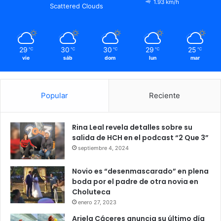
1.93 km/h
Scattered Clouds
29
30
30
29
25
℃
℃
℃
℃
℃
vie
sáb
dom
lun
mar
Popular
Reciente
Rina Leal revela detalles sobre su
salida de HCH en el podcast “2 Que 3”
septiembre 4, 2024
Novio es “desenmascarado” en plena
boda por el padre de otra novia en
Choluteca
enero 27, 2023
Ariela Cáceres anuncia su último día