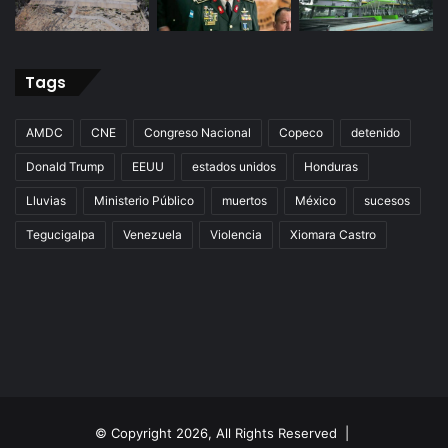
Tags
AMDC
CNE
Congreso Nacional
Copeco
detenido
Donald Trump
EEUU
estados unidos
Honduras
Lluvias
Ministerio Público
muertos
México
sucesos
Tegucigalpa
Venezuela
Violencia
Xiomara Castro
© Copyright 2026, All Rights Reserved |