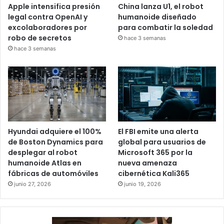
Apple intensifica presión
China lanza U1, el robot
legal contra OpenAI y
humanoide diseñado
excolaboradores por
para combatir la soledad
robo de secretos
hace 3 semanas
hace 3 semanas
Hyundai adquiere el 100%
El FBI emite una alerta
de Boston Dynamics para
global para usuarios de
desplegar al robot
Microsoft 365 por la
humanoide Atlas en
nueva amenaza
fábricas de automóviles
cibernética Kali365
junio 27, 2026
junio 19, 2026