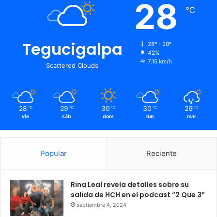
28
℃
Tegucigalpa
28º - 28º
42%
7.15 km/h
Scattered Clouds
28
29
30
30
26
℃
℃
℃
℃
℃
vie
sáb
dom
lun
mar
Popular
Reciente
Rina Leal revela detalles sobre su
salida de HCH en el podcast “2 Que 3”
septiembre 4, 2024