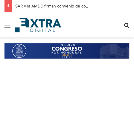
SAR y la AMDC firman convenio de cooperación para el intercambio de información y fortalecimiento tributario
Menu
B