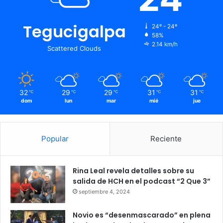
Tegucigalpa
24º - 24º
58%
2.14 km/h
Scattered Clouds
32
29
29
31
31
℃
℃
℃
℃
℃
dom
lun
mar
mié
jue
Popular
Reciente
Rina Leal revela detalles sobre su
salida de HCH en el podcast “2 Que 3”
septiembre 4, 2024
Novio es “desenmascarado” en plena