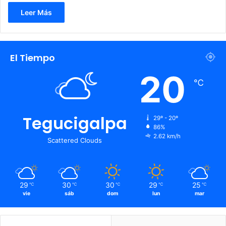
Leer Más
El Tiempo
20
℃
Tegucigalpa
29º - 20º
86%
2.62 km/h
Scattered Clouds
29
30
30
29
25
℃
℃
℃
℃
℃
vie
sáb
dom
lun
mar