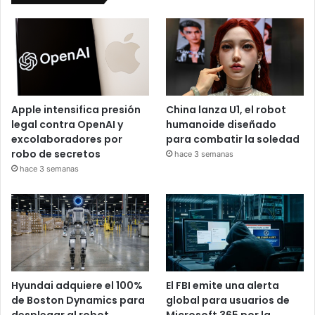
Apple intensifica presión
China lanza U1, el robot
legal contra OpenAI y
humanoide diseñado
excolaboradores por
para combatir la soledad
robo de secretos
hace 3 semanas
hace 3 semanas
Hyundai adquiere el 100%
El FBI emite una alerta
de Boston Dynamics para
global para usuarios de