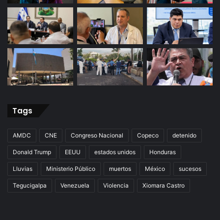
Tags
AMDC
CNE
Congreso Nacional
Copeco
detenido
Donald Trump
EEUU
estados unidos
Honduras
Lluvias
Ministerio Público
muertos
México
sucesos
Tegucigalpa
Venezuela
Violencia
Xiomara Castro