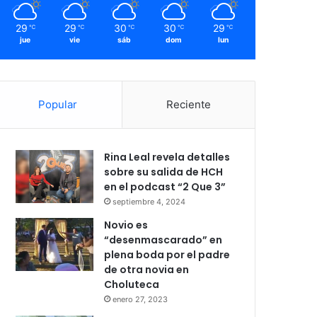
29
29
30
30
29
℃
℃
℃
℃
℃
jue
vie
sáb
dom
lun
Popular
Reciente
Rina Leal revela detalles
sobre su salida de HCH
en el podcast “2 Que 3”
septiembre 4, 2024
Novio es
“desenmascarado” en
plena boda por el padre
de otra novia en
Choluteca
enero 27, 2023