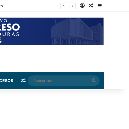
Log In
Random Article
Sidebar
ndez
Random Article
Buscar
CESOS
por