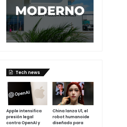
Tech news
Apple intensifica
China lanza U1, el
presión legal
robot humanoide
contra OpenAI y
diseñado para