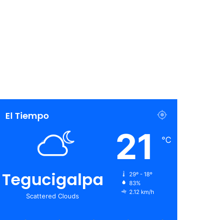
El Tiempo
21
℃
Tegucigalpa
29º - 18º
83%
2.12 km/h
Scattered Clouds