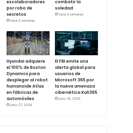
excolaboradores
combatir la
por robo de
soledad
secretos
hace 3 semanas
hace 3 semanas
Hyundai adquiere
El FBI emite una
el 100% de Boston
alerta global para
Dynamics para
usuarios de
desplegar al robot
Microsoft 365 por
humanoide Atlas
la nueva amenaza
en fábricas de
cibernética Kali365
automóviles
junio 19, 2026
junio 27, 2026