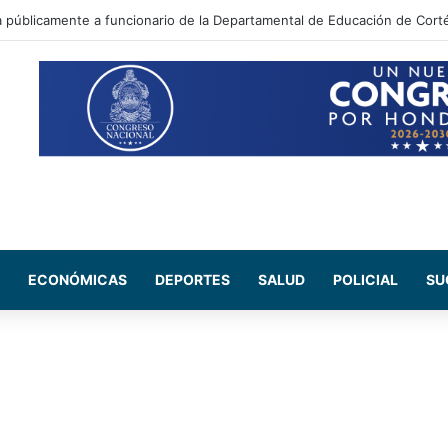
 Maribel Espinoza arremete contra el expresidente Juan Orlando Herná
ECONÓMICAS
DEPORTES
SALUD
POLICIAL
SU