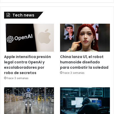
Tech news
Apple intensifica presión
China lanza U1, el robot
legal contra OpenAI y
humanoide diseñado
excolaboradores por
para combatir la soledad
robo de secretos
hace 3 semanas
hace 3 semanas