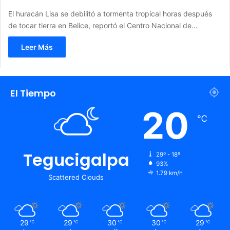
El huracán Lisa se debilitó a tormenta tropical horas después
de tocar tierra en Belice, reportó el Centro Nacional de…
Leer Más
El Tiempo
20
℃
Tegucigalpa
29º - 18º
93%
1.79 km/h
Scattered Clouds
29
29
30
30
29
℃
℃
℃
℃
℃