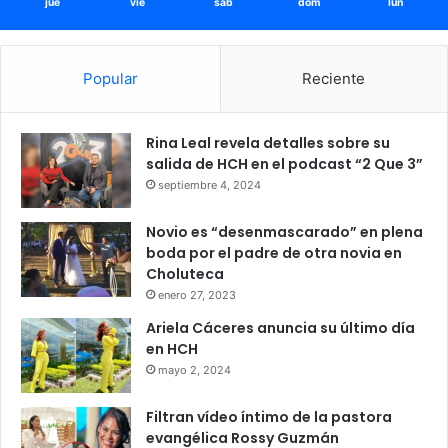
jue
vie
sáb
dom
lun
Popular
Reciente
Rina Leal revela detalles sobre su
salida de HCH en el podcast “2 Que 3”
septiembre 4, 2024
Novio es “desenmascarado” en plena
boda por el padre de otra novia en
Choluteca
enero 27, 2023
Ariela Cáceres anuncia su último día
en HCH
mayo 2, 2024
Filtran vídeo íntimo de la pastora
evangélica Rossy Guzmán