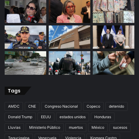
Tags
AMDC
CNE
Congreso Nacional
Copeco
detenido
Donald Trump
EEUU
estados unidos
Honduras
Lluvias
Ministerio Público
muertos
México
sucesos
Tegucigalpa
Venezuela
Violencia
Xiomara Castro