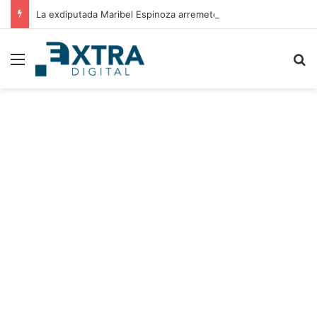
La exdiputada Maribel Espinoza arremete contra el expresidente Juan Orlando Hernández
Menu
B