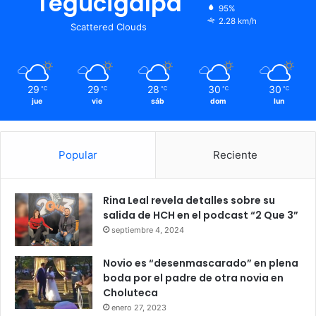
Tegucigalpa
95%
2.28 km/h
Scattered Clouds
29
29
28
30
30
℃
℃
℃
℃
℃
jue
vie
sáb
dom
lun
Popular
Reciente
Rina Leal revela detalles sobre su
salida de HCH en el podcast “2 Que 3”
septiembre 4, 2024
Novio es “desenmascarado” en plena
boda por el padre de otra novia en
Choluteca
enero 27, 2023