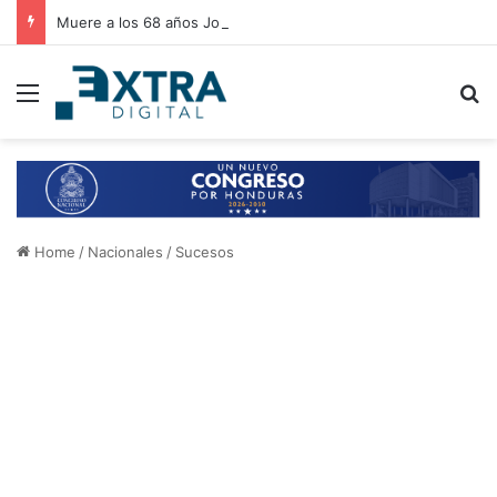
Muere a los 68 años Jorge Messi, padre y pilar fundamental en la carrera deportiva del astro argentino Lionel Messi
Menu
B
Home
/
Nacionales
/
Sucesos