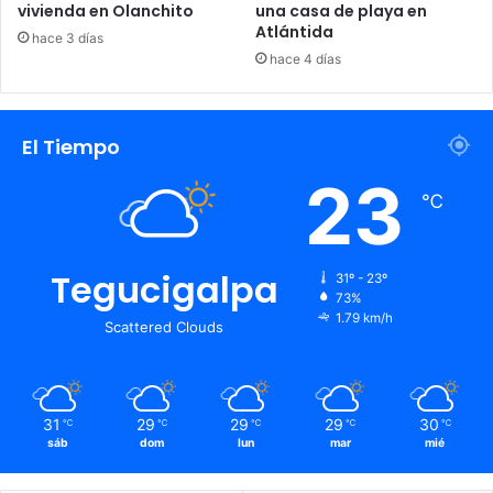
vivienda en Olanchito
una casa de playa en
Sujetos Armados
Yoro
Atlántida
hace 3 días
hace 4 días
El Tiempo
23
℃
Tegucigalpa
31º - 23º
73%
1.79 km/h
Scattered Clouds
31
29
29
29
30
℃
℃
℃
℃
℃
sáb
dom
lun
mar
mié