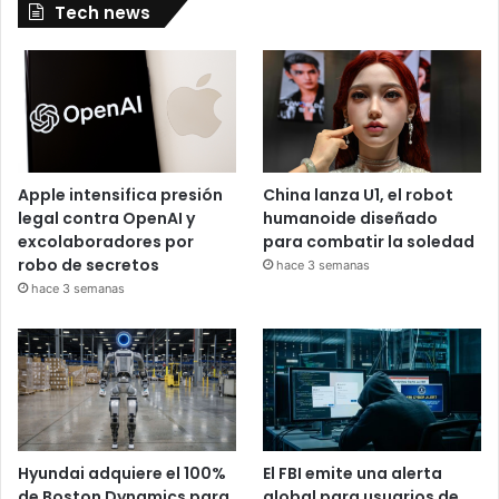
Tech news
Apple intensifica presión
China lanza U1, el robot
legal contra OpenAI y
humanoide diseñado
excolaboradores por
para combatir la soledad
robo de secretos
hace 3 semanas
hace 3 semanas
Hyundai adquiere el 100%
El FBI emite una alerta
de Boston Dynamics para
global para usuarios de