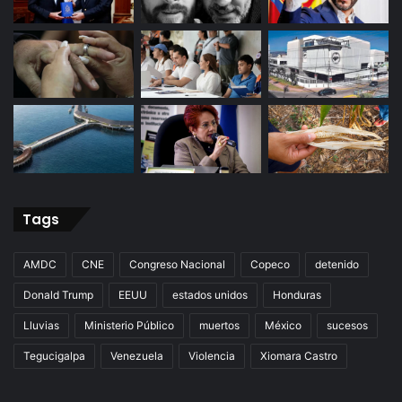
Tags
AMDC
CNE
Congreso Nacional
Copeco
detenido
Donald Trump
EEUU
estados unidos
Honduras
Lluvias
Ministerio Público
muertos
México
sucesos
Tegucigalpa
Venezuela
Violencia
Xiomara Castro