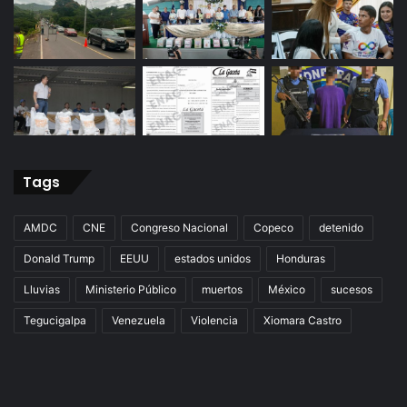
Tags
AMDC
CNE
Congreso Nacional
Copeco
detenido
Donald Trump
EEUU
estados unidos
Honduras
Lluvias
Ministerio Público
muertos
México
sucesos
Tegucigalpa
Venezuela
Violencia
Xiomara Castro