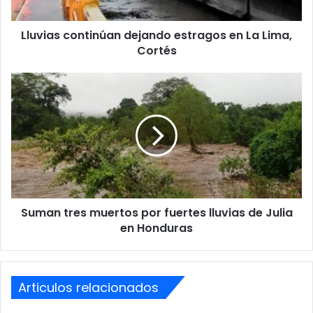
Cortés
Lluvias continúan dejando estragos en La Lima,
Cortés
Suman
tres
muertos
por
fuertes
lluvias
de
Julia
en
Suman tres muertos por fuertes lluvias de Julia
Honduras
en Honduras
Articulos relacionados