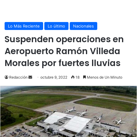
Lo Más Reciente
Lo último
Nacionales
Suspenden operaciones en
Aeropuerto Ramón Villeda
Morales por fuertes lluvias
Send
Redacción
octubre 9, 2022
18
Menos de Un Minuto
an
email