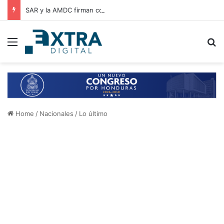
SAR y la AMDC firman convenio de cooperación para el intercambio de información y fortalecimiento tributario
Menu
B
Home
/
Nacionales
/
Lo último