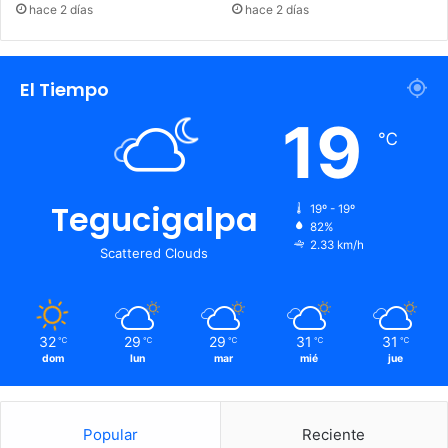
hace 2 días
hace 2 días
El Tiempo
19
℃
Tegucigalpa
19º - 19º
82%
2.33 km/h
Scattered Clouds
32
29
29
31
31
℃
℃
℃
℃
℃
dom
lun
mar
mié
jue
Popular
Reciente