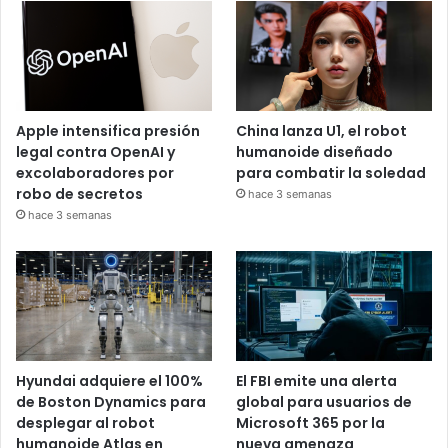
Apple intensifica presión
China lanza U1, el robot
legal contra OpenAI y
humanoide diseñado
excolaboradores por
para combatir la soledad
robo de secretos
hace 3 semanas
hace 3 semanas
Hyundai adquiere el 100%
El FBI emite una alerta
de Boston Dynamics para
global para usuarios de
desplegar al robot
Microsoft 365 por la
humanoide Atlas en
nueva amenaza