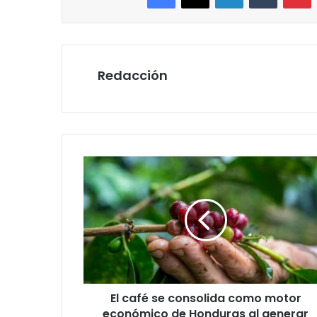
Redacción
El
café
se
consolida
como
motor
económico
de
Honduras
El café se consolida como motor
al
generar
económico de Honduras al generar