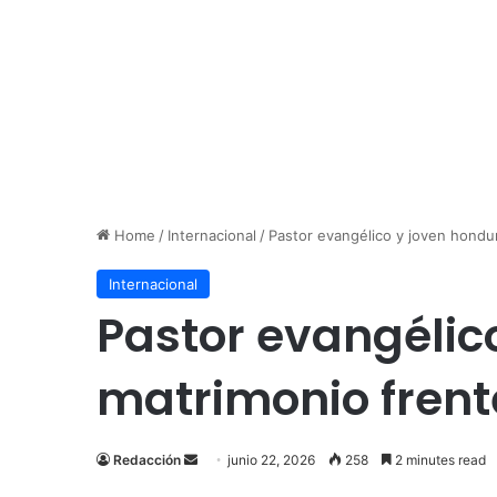
Home
/
Internacional
/
Pastor evangélico y joven hondur
Internacional
Pastor evangélic
matrimonio frente
Send
Redacción
junio 22, 2026
258
2 minutes read
an