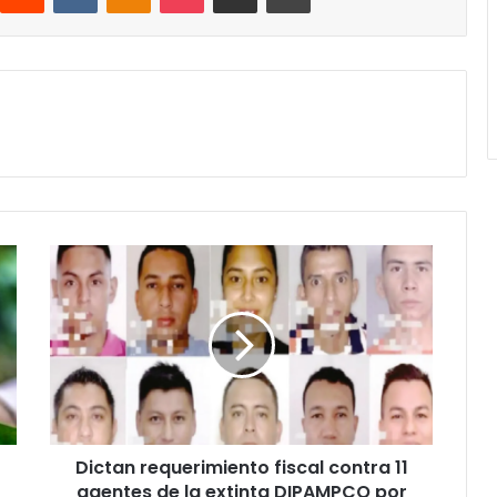
Dictan
requerimiento
fiscal
contra
11
agentes
de
la
extinta
Dictan requerimiento fiscal contra 11
DIPAMPCO
por
agentes de la extinta DIPAMPCO por