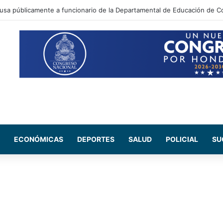
ada Maribel Espinoza arremete contra el expresidente Juan Orlando He
ECONÓMICAS
DEPORTES
SALUD
POLICIAL
SU