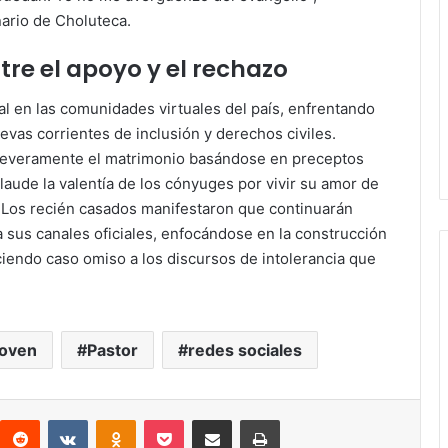
nario de Choluteca.
tre el apoyo y el rechazo
al en las comunidades virtuales del país, enfrentando
uevas corrientes de inclusión y derechos civiles.
a severamente el matrimonio basándose en preceptos
aplaude la valentía de los cónyuges por vivir su amor de
. Los recién casados manifestaron que continuarán
a sus canales oficiales, enfocándose en la construcción
ciendo caso omiso a los discursos de intolerancia que
oven
Pastor
redes sociales
interest
Reddit
VKontakte
Odnoklassniki
Pocket
compartit via email
Print