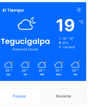
El Tiempo
19
℃
Tegucigalpa
19º - 19º
97%
1.94 km/h
Scattered Clouds
29
29
28
30
30
℃
℃
℃
℃
℃
jue
vie
sáb
dom
lun
Popular
Reciente