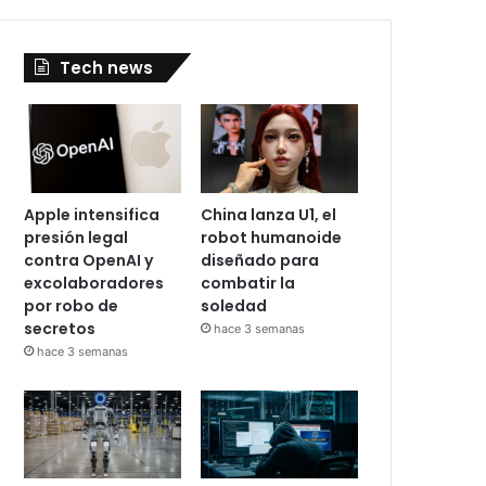
Tech news
Apple intensifica
China lanza U1, el
presión legal
robot humanoide
contra OpenAI y
diseñado para
excolaboradores
combatir la
por robo de
soledad
secretos
hace 3 semanas
hace 3 semanas