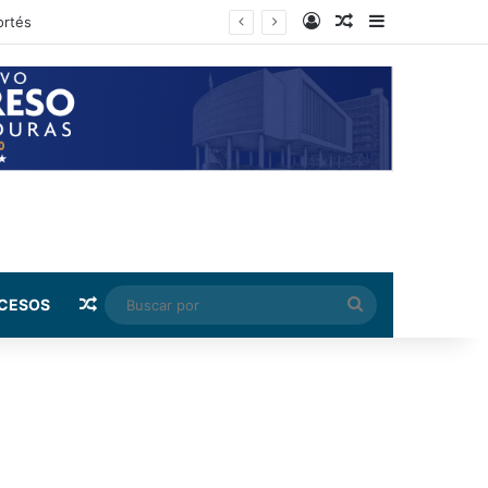
Log In
Random Article
Sidebar
rnández
Random Article
Buscar
CESOS
por