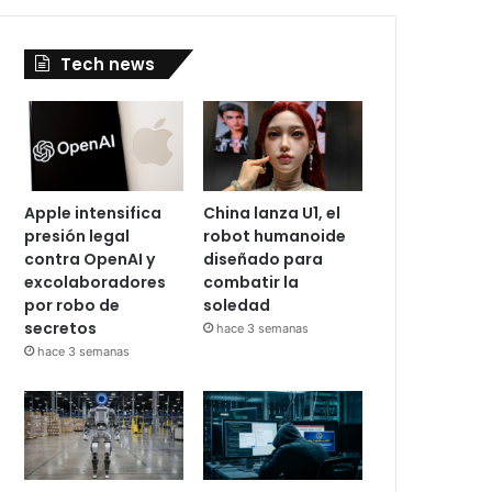
Tech news
Apple intensifica
China lanza U1, el
presión legal
robot humanoide
contra OpenAI y
diseñado para
excolaboradores
combatir la
por robo de
soledad
secretos
hace 3 semanas
hace 3 semanas