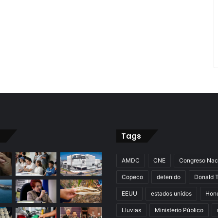
Tags
AMDC
CNE
Congreso Nac
Copeco
detenido
Donald 
EEUU
estados unidos
Hon
Lluvias
Ministerio Público