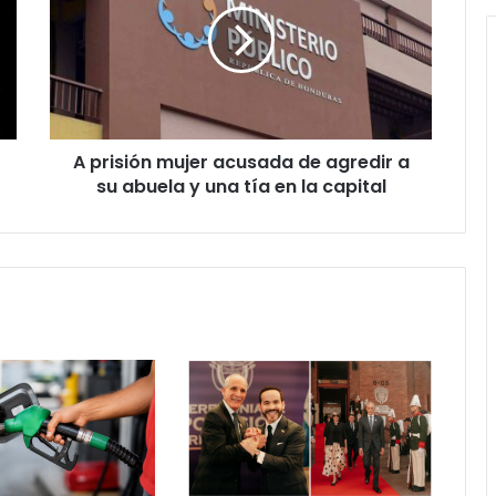
acusada
de
agredir
a
su
abuela
A prisión mujer acusada de agredir a
y
una
su abuela y una tía en la capital
tía
en
la
capital