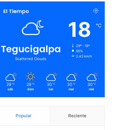
El Tiempo
18
℃
Tegucigalpa
29º - 18º
95%
2.43 km/h
Scattered Clouds
29
29
30
30
30
℃
℃
℃
℃
℃
sáb
dom
lun
mar
mié
Popular
Reciente