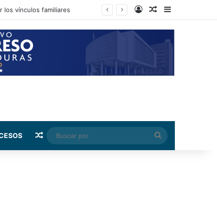
Log In
Random Article
Sidebar
 los vínculos familiares
Random Article
Buscar
CESOS
por