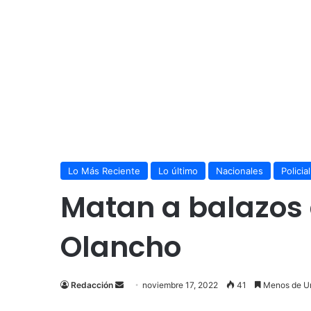
Lo Más Reciente
Lo último
Nacionales
Policial
Matan a balazos 
Olancho
Send
Redacción
noviembre 17, 2022
41
Menos de U
an