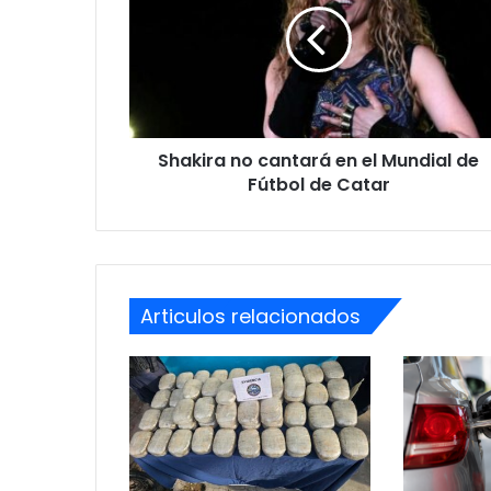
en
el
Mundial
de
Fútbol
de
Shakira no cantará en el Mundial de
Catar
Fútbol de Catar
Articulos relacionados