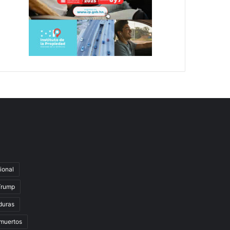
ional
Trump
duras
muertos