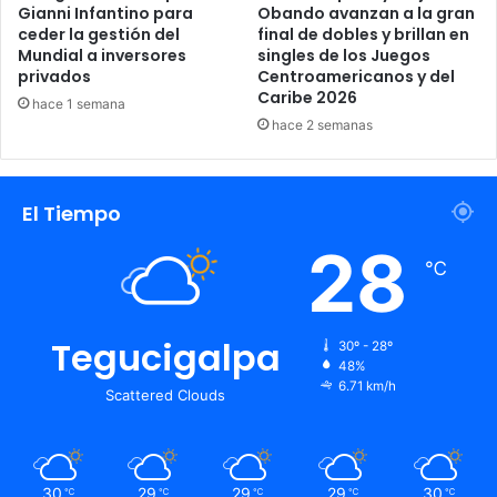
Gianni Infantino para
Obando avanzan a la gran
ceder la gestión del
final de dobles y brillan en
Mundial a inversores
singles de los Juegos
privados
Centroamericanos y del
Caribe 2026
hace 1 semana
hace 2 semanas
El capitán cerró la entrevista reafirmando que,
independientemente de quiénes lleguen como favoritos,
este grupo de jugadores “siempre va a ir a competir y dar
El Tiempo
el máximo”, manteniendo la esencia que los llevó a la cima
28
del fútbol mundial en Qatar.
℃
Antonela
empresario
Lionel Messi
Tegucigalpa
30º - 28º
48%
Mundial 2026
6.71 km/h
Scattered Clouds
30
29
29
29
30
℃
℃
℃
℃
℃