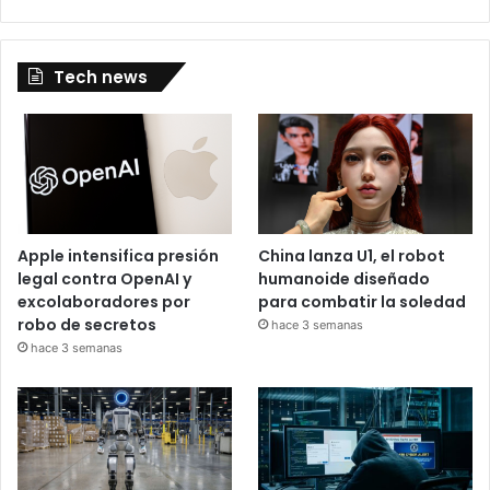
Tech news
Apple intensifica presión
China lanza U1, el robot
legal contra OpenAI y
humanoide diseñado
excolaboradores por
para combatir la soledad
robo de secretos
hace 3 semanas
hace 3 semanas