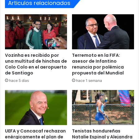
Articulos relacionados
liderando el proyecto de la selección por un ciclo más.
Antonela en su faceta empresarial
Más allá del fútbol, Lionel Messi hizo una mención
especial a Antonela Roccuzzo. El futbolista subrayó el
éxito y la dedicación de su esposa en sus proyectos
Vozinha es recibido por
Terremoto en la FIFA:
comerciales, destacando su capacidad para gestionar su
una multitud de hinchas de
asesor de Infantino
propia carrera empresarial de manera independiente y
Colo Colo en el aeropuerto
renuncia por polémica
de Santiago
propuesta del Mundial
exitosa.
hace 5 días
hace 1 semana
UEFA y Concacaf rechazan
Tenistas hondureñas
enérgicamente el plan de
Natalie Espinal y Alejandra