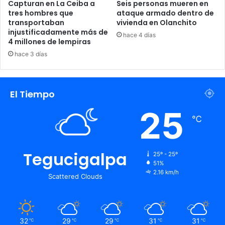
Capturan en La Ceiba a
Seis personas mueren en
tres hombres que
ataque armado dentro de
transportaban
vivienda en Olanchito
injustificadamente más de
hace 4 días
4 millones de lempiras
hace 3 días
El Tiempo
25
℃
Tegucigalpa
25º - 25º
51%
2.16 km/h
Scattered Clouds
32
29
29
31
31
℃
℃
℃
℃
℃