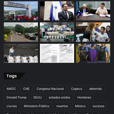
Tags
AMDC
CNE
Congreso Nacional
Copeco
detenido
Donald Trump
EEUU
estados unidos
Honduras
Lluvias
Ministerio Público
muertos
México
sucesos