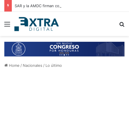
SAR y la AMDC firman convenio de cooperación para el intercambio de información y fortalecimiento tributario
Menu
B
Home
/
Nacionales
/
Lo último