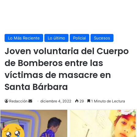
Lo Más Reciente
Lo último
Policial
Sucesos
Joven voluntaria del Cuerpo
de Bomberos entre las
víctimas de masacre en
Santa Bárbara
Send
Redacción
diciembre 4, 2022
29
1 Minuto de Lectura
an
email