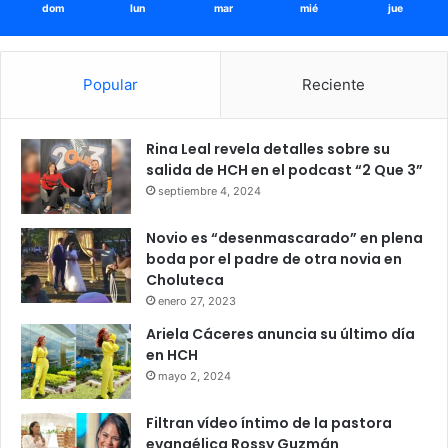
dom
lun
mar
mié
jue
Popular
Reciente
Rina Leal revela detalles sobre su
salida de HCH en el podcast “2 Que 3”
septiembre 4, 2024
Novio es “desenmascarado” en plena
boda por el padre de otra novia en
Choluteca
enero 27, 2023
Ariela Cáceres anuncia su último día
en HCH
mayo 2, 2024
Filtran vídeo íntimo de la pastora
evangélica Rossy Guzmán