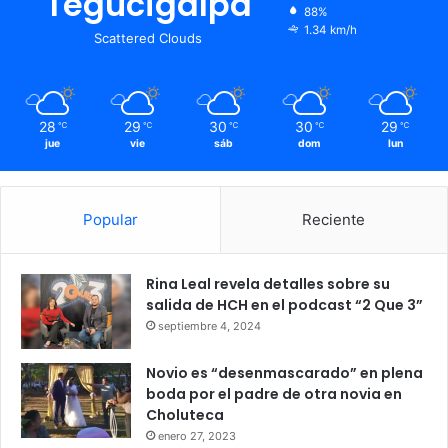
Tegucigalpa
88%
1.34 km/h
Scattered Clouds
28
29
30
30
29
℃
℃
℃
℃
℃
jue
vie
sáb
dom
lun
Popular
Reciente
Rina Leal revela detalles sobre su
salida de HCH en el podcast “2 Que 3”
septiembre 4, 2024
Novio es “desenmascarado” en plena
boda por el padre de otra novia en
Choluteca
enero 27, 2023