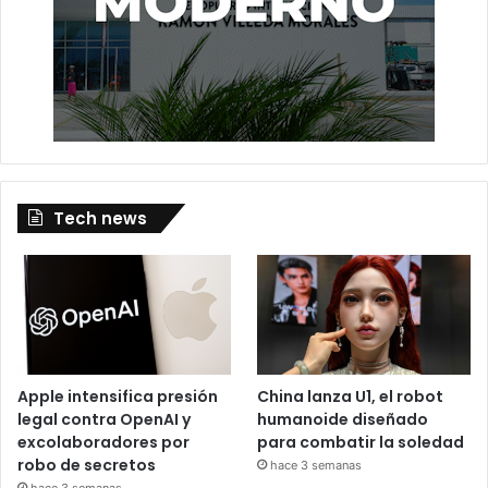
Tech news
Apple intensifica presión
China lanza U1, el robot
legal contra OpenAI y
humanoide diseñado
excolaboradores por
para combatir la soledad
robo de secretos
hace 3 semanas