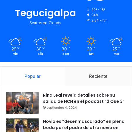
Tegucigalpa
29º - 18º
94%
2.34 km/h
Scattered Clouds
29
30
30
29
25
℃
℃
℃
℃
℃
vie
sáb
dom
lun
mar
Popular
Reciente
Rina Leal revela detalles sobre su
salida de HCH en el podcast “2 Que 3”
septiembre 4, 2024
Novio es “desenmascarado” en plena
boda por el padre de otra novia en