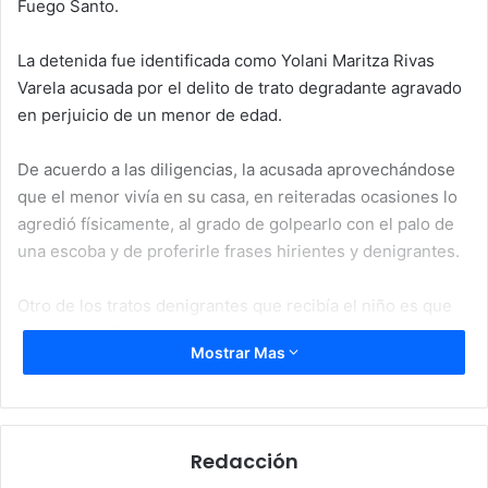
Fuego Santo.
La detenida fue identificada como Yolani Maritza Rivas
Varela acusada por el delito de trato degradante agravado
en perjuicio de un menor de edad.
De acuerdo a las diligencias, la acusada aprovechándose
que el menor vivía en su casa, en reiteradas ocasiones lo
agredió físicamente, al grado de golpearlo con el palo de
una escoba y de proferirle frases hirientes y denigrantes.
Otro de los tratos denigrantes que recibía el niño es que
cuando la religiosa le servía la comida, se la tiraba al suelo
Mostrar Mas
y tenía que tomarla de ahí para poder ingerir sus
alimentos, todo ello bajo amenazas que si contaba lo
sucedido a su familia le iría peor, según el ente acusador.
Redacción
El arresto de Rivas Varela lo efectuaron agentes de apoyo