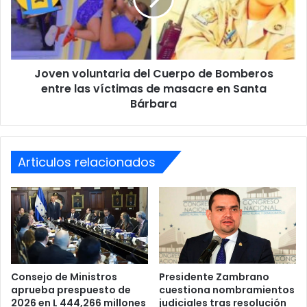
bebé
Bomberos
entre
las
víctimas
Joven voluntaria del Cuerpo de Bomberos
de
masacre
entre las víctimas de masacre en Santa
en
Bárbara
Santa
Bárbara
Articulos relacionados
Consejo de Ministros
Presidente Zambrano
aprueba prespuesto de
cuestiona nombramientos
2026 en L 444,266 millones
judiciales tras resolución