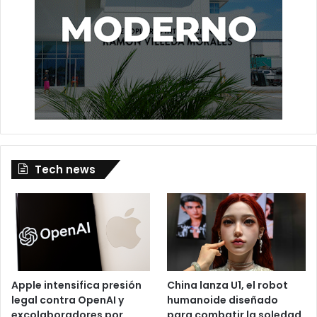
Tech news
Apple intensifica presión
China lanza U1, el robot
legal contra OpenAI y
humanoide diseñado
excolaboradores por
para combatir la soledad