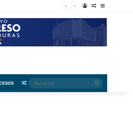
Log In
Random Article
Sidebar
vado de activos
Random Article
Buscar
CESOS
por