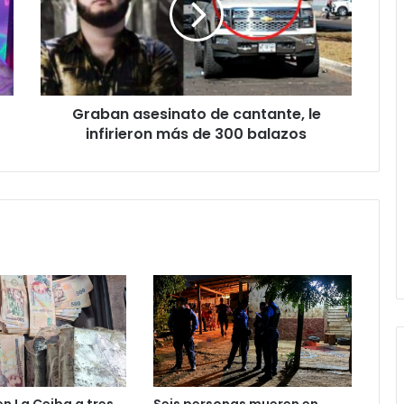
le
infirieron
más
de
300
Graban asesinato de cantante, le
balazos
infirieron más de 300 balazos