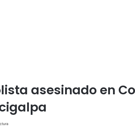
ista asesinado en Col
cigalpa
ctura