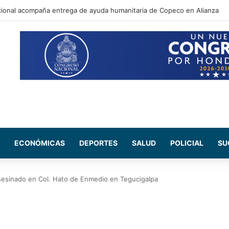
ará a famosos influencers por supuesta vinculación a estructuras de la
ECONÓMICAS
DEPORTES
SALUD
POLICIAL
SU
sesinado en Col. Hato de Enmedio en Tegucigalpa