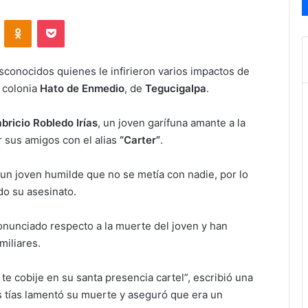
VKontakte
Odnoklassniki
Pocket
sconocidos quienes le infirieron varios impactos de
a colonia
Hato de Enmedio
, de
Tegucigalpa
.
bricio Robledo Irías
, un joven garífuna amante a la
r sus amigos con el alias
“Carter”
.
un joven humilde que no se metía con nadie, por lo
do su asesinato.
nunciado respecto a la muerte del joven y han
miliares.
e cobije en su santa presencia cartel”, escribió una
s tías lamentó su muerte y aseguró que era un