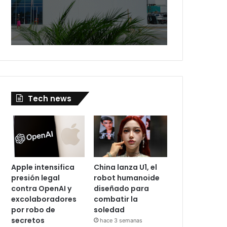
Tech news
Apple intensifica
China lanza U1, el
presión legal
robot humanoide
contra OpenAI y
diseñado para
excolaboradores
combatir la
por robo de
soledad
secretos
hace 3 semanas