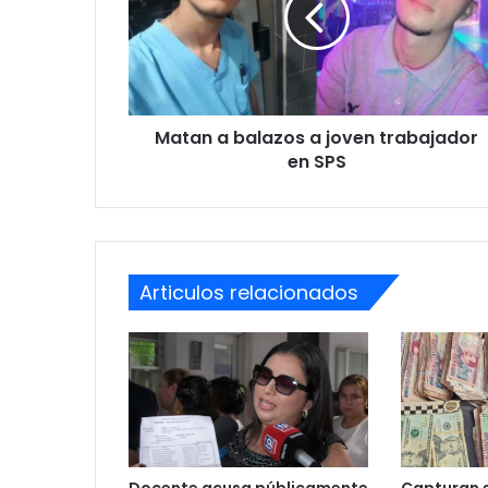
joven
trabajador
en
SPS
Matan a balazos a joven trabajador
en SPS
Articulos relacionados