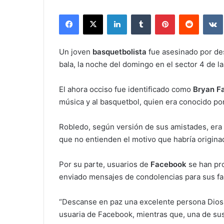
Facebook
X
LinkedIn
Tumblr
Pinterest
Reddit
Un joven
basquetbolista
fue asesinado por de
bala, la noche del domingo en el sector 4 de l
El ahora occiso fue identificado como
Bryan Fa
música y al basquetbol, quien era conocido po
Robledo, según versión de sus amistades, era 
que no entienden el motivo que habría origina
Por su parte, usuarios de
Facebook
se han pro
enviado mensajes de condolencias para sus fa
“Descanse en paz una excelente persona Dios t
usuaria de Facebook, mientras que, una de su