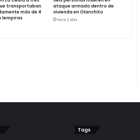
n La Ceiba a tres
Seis personas mueren en
ue transportaban
ataque armado dentro de
adamente más de 4
vivienda en Olanchito
e lempiras
hace 2 días
Tags