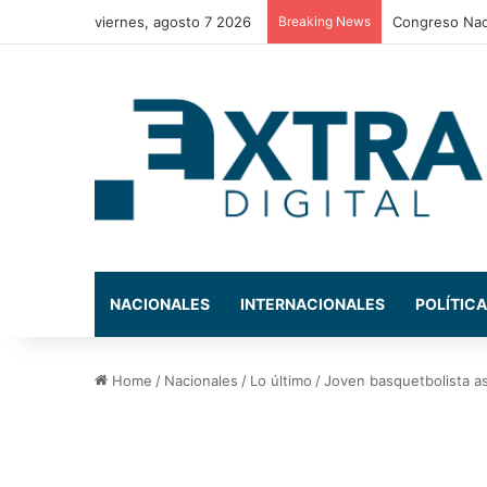
viernes, agosto 7 2026
Breaking News
CNBS investig
NACIONALES
INTERNACIONALES
POLÍTICA
Home
/
Nacionales
/
Lo último
/
Joven basquetbolista a