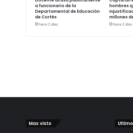
Docente acusa públicamente
Capturan e
a funcionario de la
hombres q
Departamental de Educación
injustific
de Cortés
millones d
hace 2 días
hace 2 días
Mas visto
Ultimo