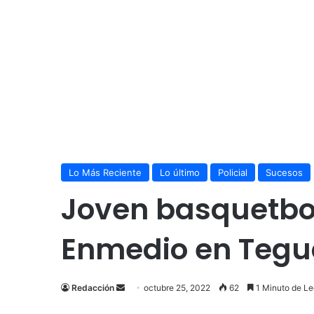
Lo Más Reciente
Lo último
Policial
Sucesos
Joven basquetbol
Enmedio en Tegu
Send
Redacción
octubre 25, 2022
62
1 Minuto de Le
an