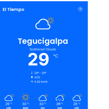
El Tiempo
Tegucigalpa
Scattered Clouds
29
℃
29º - 29º
42%
4.92 km/h
29
30
30
26
28
℃
℃
℃
℃
℃
sáb
dom
lun
mar
mié