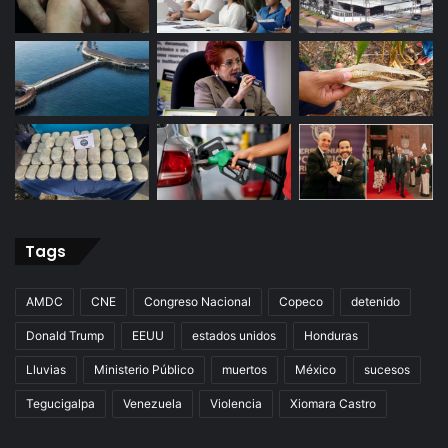
Tags
AMDC
CNE
Congreso Nacional
Copeco
detenido
Donald Trump
EEUU
estados unidos
Honduras
Lluvias
Ministerio Público
muertos
México
sucesos
Tegucigalpa
Venezuela
Violencia
Xiomara Castro