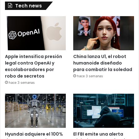
Tech news
Apple intensifica presión
China lanza U1, el robot
legal contra OpenAI y
humanoide diseñado
excolaboradores por
para combatir la soledad
robo de secretos
hace 3 semanas
hace 3 semanas
Hyundai adquiere el 100%
El FBI emite una alerta