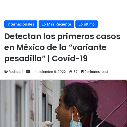
Internacionales
Lo Más Reciente
Lo último
Detectan los primeros casos
en México de la “variante
pesadilla” | Covid-19
Send
Redacción
diciembre 6, 2022
37
2 minutes read
an
email