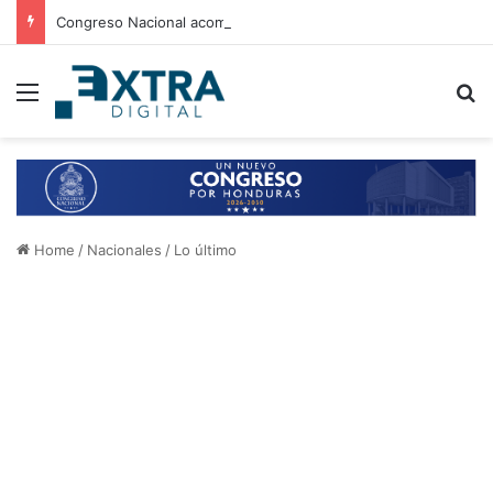
Congreso Nacional acompaña entrega de ayuda humanitaria de Copeco en Alianza
Menu
B
Home
/
Nacionales
/
Lo último