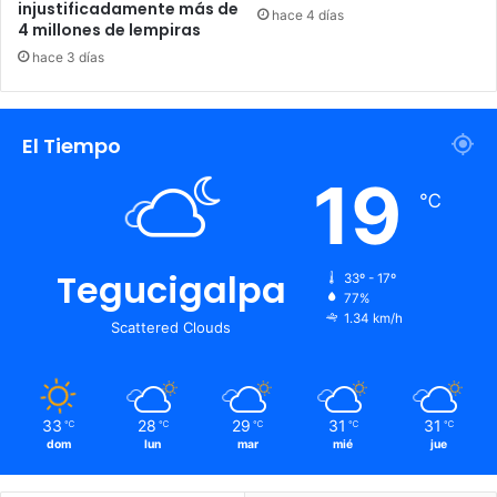
injustificadamente más de
hace 4 días
4 millones de lempiras
hace 3 días
El Tiempo
19
℃
Tegucigalpa
33º - 17º
77%
1.34 km/h
Scattered Clouds
33
28
29
31
31
℃
℃
℃
℃
℃
dom
lun
mar
mié
jue