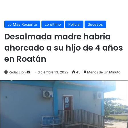
Lo Más Reciente
Lo último
Policial
Sucesos
Desalmada madre habría
ahorcado a su hijo de 4 años
en Roatán
Send
Redacción
diciembre 13, 2022
45
Menos de Un Minuto
an
email