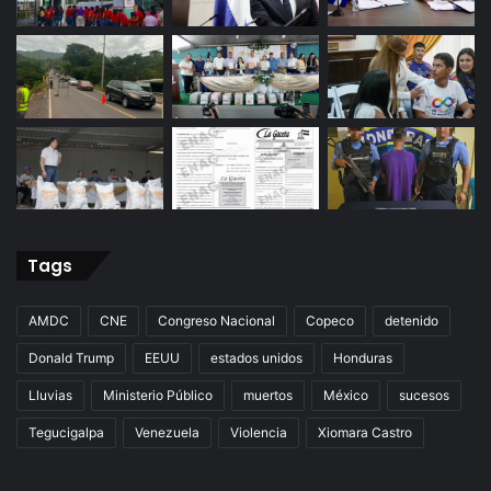
Tags
AMDC
CNE
Congreso Nacional
Copeco
detenido
Donald Trump
EEUU
estados unidos
Honduras
Lluvias
Ministerio Público
muertos
México
sucesos
Tegucigalpa
Venezuela
Violencia
Xiomara Castro