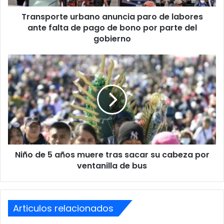
de
Transporte urbano anuncia paro de labores
pago
de
ante falta de pago de bono por parte del
bono
gobierno
por
parte
Niño
del
de
gobierno
5
años
muere
tras
sacar
su
cabeza
Niño de 5 años muere tras sacar su cabeza por
por
ventanilla
ventanilla de bus
de
bus
Articulos relacionados