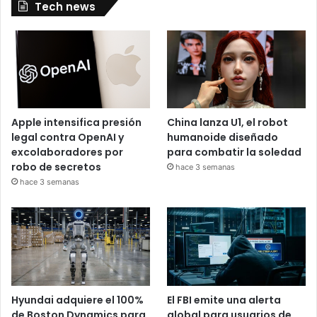
Tech news
Apple intensifica presión
China lanza U1, el robot
legal contra OpenAI y
humanoide diseñado
excolaboradores por
para combatir la soledad
robo de secretos
hace 3 semanas
hace 3 semanas
Hyundai adquiere el 100%
El FBI emite una alerta
de Boston Dynamics para
global para usuarios de