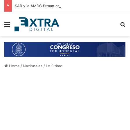
SAR y la AMDC firman convenio de cooperación para el intercambio de información y fortalecimiento tributario
Menu
B
Home
/
Nacionales
/
Lo último