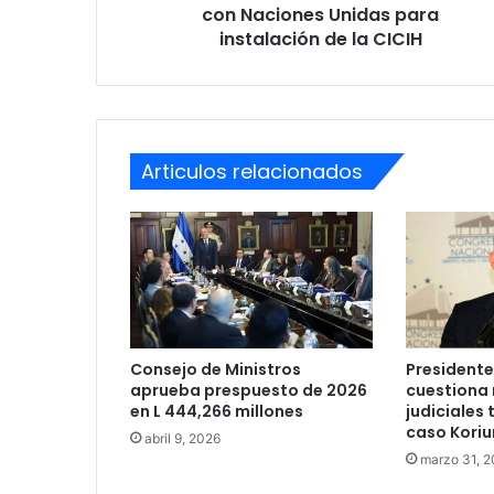
la
con Naciones Unidas para
CICIH
instalación de la CICIH
Articulos relacionados
Consejo de Ministros
President
aprueba prespuesto de 2026
cuestiona
en L 444,266 millones
judiciales 
caso Koriu
abril 9, 2026
marzo 31, 