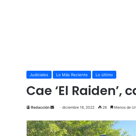
Judiciales
Lo Más Reciente
Lo último
Cae ‘El Raiden’, 
Send
Redacción
diciembre 16, 2022
26
Menos de Un
an
email