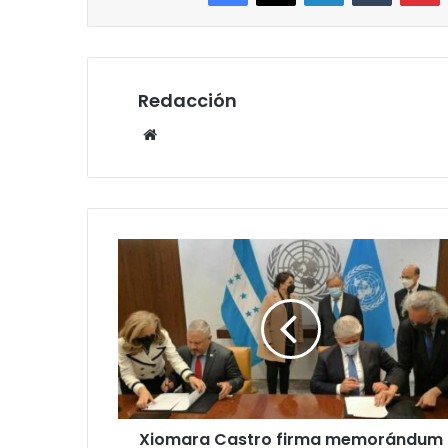
Redacción
Website
Xiomara
Castro
firma
memorándum
con
Naciones
Unidas
para
instalación
Xiomara Castro firma memorándum
de