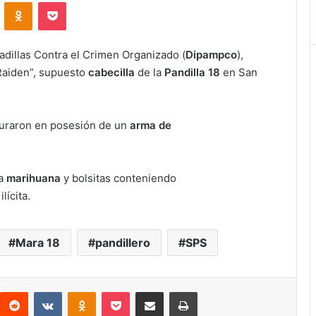
VKontakte
Odnoklassniki
Pocket
Padillas Contra el Crimen Organizado (
Dipampco
),
 Raiden”, supuesto
cabecilla
de la
Pandilla 18
en San
pturaron en posesión de un
arma de
ta
marihuana
y bolsitas conteniendo
n
ilícita.
Mara 18
pandillero
SPS
interest
Reddit
VKontakte
Odnoklassniki
Pocket
compartit via email
Print