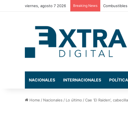
viernes, agosto 7 2026
Breaking News
Nasry Asfura 
NACIONALES
INTERNACIONALES
POLÍTICA
Home
/
Nacionales
/
Lo último
/
Cae ‘El Raiden’, cabecil