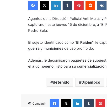
Facebook
X
LinkedIn
Tumblr
Pinterest
Reddit
Agentes de la Dirección Policial Anti Maras y 
capturaron este jueves 15 de diciembre, a “El
Pedro Sula.
El sujeto identificado como “
El Raiden
“, le ca
guerra
y
municiones
de uso prohibido.
Además, le decomisaron paquetes de supues
el
alucinógeno,
listo para su
comercializació
detenido
Dipampco
Facebook
X
LinkedIn
Tumblr
P
Compartir