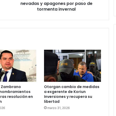
paso
nevadas y apagones por paso de
de
tormenta invernal
tormenta
invernal
e Zambrano
Otorgan cambio de medidas
 nombramientos
a exgerente de Koriun
tras resolución en
Inversiones y recupera su
n
libertad
2026
marzo 31, 2026