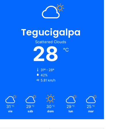
Tegucigalpa
Scattered Clouds
28
℃
31º - 28º
42%
5.81 km/h
31
29
30
29
25
℃
℃
℃
℃
℃
vie
sáb
dom
lun
mar