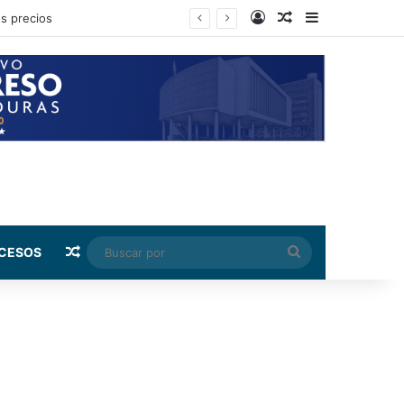
Log In
Random Article
Sidebar
bia
Random Article
Buscar
CESOS
por