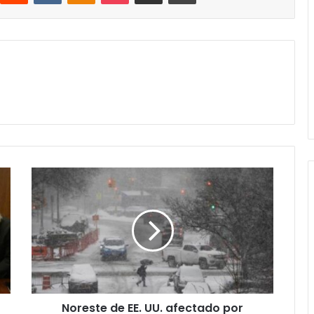
Noreste
de
EE.
UU.
afectado
por
nevadas
y
apagones
Noreste de EE. UU. afectado por
por