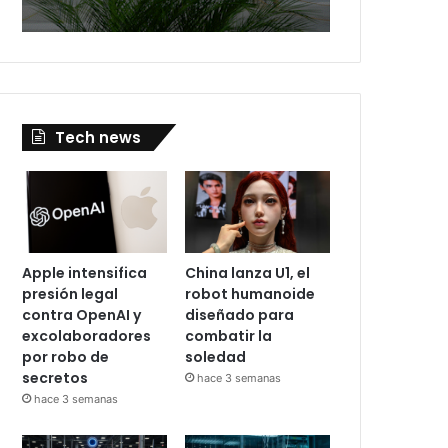
Tech news
Apple intensifica
China lanza U1, el
presión legal
robot humanoide
contra OpenAI y
diseñado para
excolaboradores
combatir la
por robo de
soledad
secretos
hace 3 semanas
hace 3 semanas