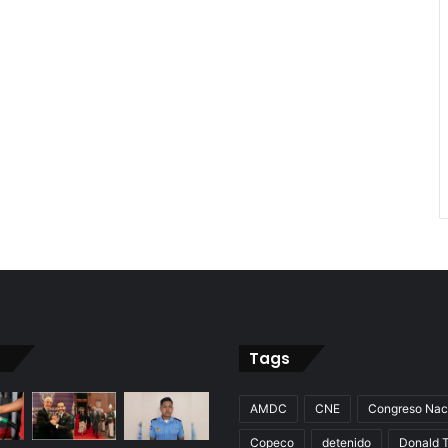
Tags
AMDC
CNE
Congreso Nac
Copeco
detenido
Donald 